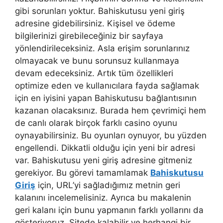
gibi sorunları yoktur. Bahiskutusu yeni giriş
adresine gidebilirsiniz. Kişisel ve ödeme
bilgilerinizi girebileceğiniz bir sayfaya
yönlendirileceksiniz. Asla erişim sorunlarınız
olmayacak ve bunu sorunsuz kullanmaya
devam edeceksiniz. Artık tüm özellikleri
optimize eden ve kullanıcılara fayda sağlamak
için en iyisini yapan Bahiskutusu bağlantısının
kazanan olacaksınız. Burada hem çevrimiçi hem
de canlı olarak birçok farklı casino oyunu
oynayabilirsiniz. Bu oyunları oynuyor, bu yüzden
engellendi. Dikkatli olduğu için yeni bir adresi
var. Bahiskutusu yeni giriş adresine gitmeniz
gerekiyor. Bu görevi tamamlamak
Bahiskutusu
Giriş
için, URL’yi sağladığımız metnin geri
kalanını incelemelisiniz. Ayrıca bu makalenin
geri kalanı için bunu yapmanın farklı yollarını da
gösteriyoruz. Sitede kalabilir ve herhangi bir