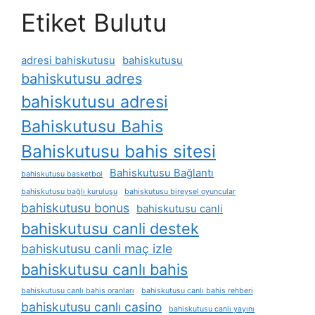
Etiket Bulutu
adresi bahiskutusu
bahiskutusu
bahiskutusu adres
bahiskutusu adresi
Bahiskutusu Bahis
Bahiskutusu bahis sitesi
Bahiskutusu Bağlantı
bahiskutusu basketbol
bahiskutusu bağlı kuruluşu
bahiskutusu bireysel oyuncular
bahiskutusu bonus
bahiskutusu canli
bahiskutusu canli destek
bahiskutusu canli maç izle
bahiskutusu canlı bahis
bahiskutusu canlı bahis oranları
bahiskutusu canlı bahis rehberi
bahiskutusu canlı casino
bahiskutusu canlı yayını