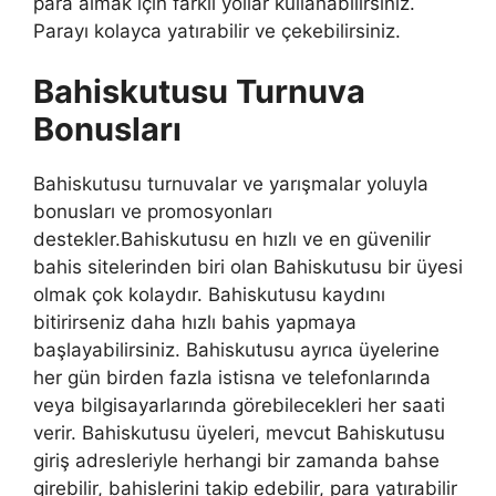
para almak için farklı yollar kullanabilirsiniz.
Parayı kolayca yatırabilir ve çekebilirsiniz.
Bahiskutusu Turnuva
Bonusları
Bahiskutusu turnuvalar ve yarışmalar yoluyla
bonusları ve promosyonları
destekler.Bahiskutusu en hızlı ve en güvenilir
bahis sitelerinden biri olan Bahiskutusu bir üyesi
olmak çok kolaydır. Bahiskutusu kaydını
bitirirseniz daha hızlı bahis yapmaya
başlayabilirsiniz. Bahiskutusu ayrıca üyelerine
her gün birden fazla istisna ve telefonlarında
veya bilgisayarlarında görebilecekleri her saati
verir. Bahiskutusu üyeleri, mevcut Bahiskutusu
giriş adresleriyle herhangi bir zamanda bahse
girebilir, bahislerini takip edebilir, para yatırabilir