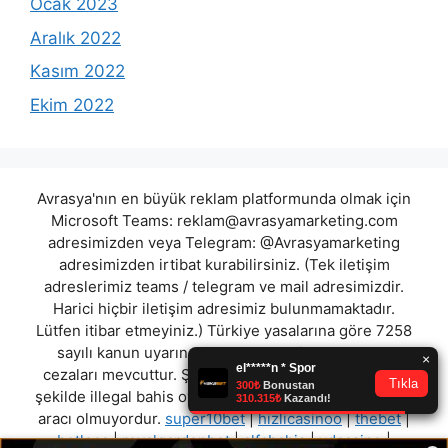
Ocak 2023
Aralık 2022
Kasım 2022
Ekim 2022
Avrasya'nın en büyük reklam platformunda olmak için
Microsoft Teams:
reklam@avrasyamarketing.com
adresimizden veya Telegram: @Avrasyamarketing
adresimizden irtibat kurabilirsiniz. (Tek iletişim
adreslerimiz teams / telegram ve mail adresimizdir.
Harici hiçbir iletişim adresimiz bulunmamaktadır.
Lütfen itibar etmeyiniz.) Türkiye yasalarına göre 7258
sayılı kanun uyarınca yasa dışı bahis oynamanın
cezaları mevcuttur. Şu an bulunduğunuz site hiç bir
şekilde illegal bahis oyunları oynatmıyor ve oynamaya
aracı olmuyordur.
super10bet
|
hizlicasinoo
|
thebet
|
betloca
|
royalgardenbet
|
alfabahis
|
vdcasino
|