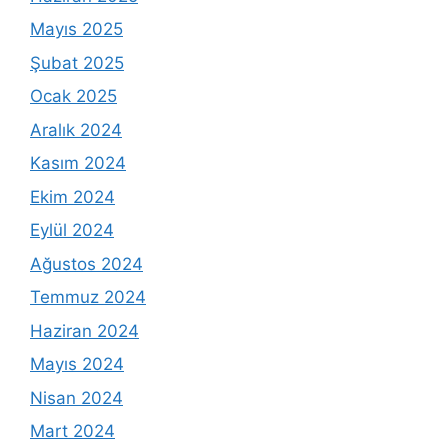
Mayıs 2025
Şubat 2025
Ocak 2025
Aralık 2024
Kasım 2024
Ekim 2024
Eylül 2024
Ağustos 2024
Temmuz 2024
Haziran 2024
Mayıs 2024
Nisan 2024
Mart 2024