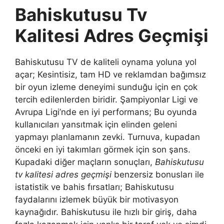
Bahiskutusu Tv
Kalitesi Adres Geçmişi
Bahiskutusu TV de kaliteli oynama yoluna yol
açar; Kesintisiz, tam HD ve reklamdan bağımsız
bir oyun izleme deneyimi sunduğu için en çok
tercih edilenlerden biridir. Şampiyonlar Ligi ve
Avrupa Ligi’nde en iyi performans; Bu oyunda
kullanıcıları yansıtmak için elinden geleni
yapmayı planlamanın zevki. Turnuva, kupadan
önceki en iyi takımları görmek için son şans.
Kupadaki diğer maçların sonuçları,
Bahiskutusu
tv kalitesi adres geçmişi
benzersiz bonusları ile
istatistik ve bahis fırsatları; Bahiskutusu
faydalarını izlemek büyük bir motivasyon
kaynağıdır. Bahiskutusu ile hızlı bir giriş, daha