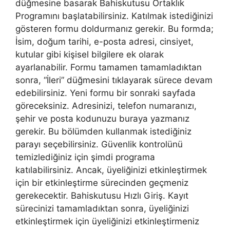
düğmesine basarak Bahiskutusu Ortaklık
Programını başlatabilirsiniz. Katılmak istediğinizi
gösteren formu doldurmanız gerekir. Bu formda;
İsim, doğum tarihi, e-posta adresi, cinsiyet,
kutular gibi kişisel bilgilere ek olarak
ayarlanabilir. Formu tamamen tamamladıktan
sonra, “İleri” düğmesini tıklayarak sürece devam
edebilirsiniz. Yeni formu bir sonraki sayfada
göreceksiniz. Adresinizi, telefon numaranızı,
şehir ve posta kodunuzu buraya yazmanız
gerekir. Bu bölümden kullanmak istediğiniz
parayı seçebilirsiniz. Güvenlik kontrolünü
temizlediğiniz için şimdi programa
katılabilirsiniz. Ancak, üyeliğinizi etkinleştirmek
için bir etkinleştirme sürecinden geçmeniz
gerekecektir. Bahiskutusu Hızlı Giriş. Kayıt
sürecinizi tamamladıktan sonra, üyeliğinizi
etkinleştirmek için üyeliğinizi etkinleştirmeniz