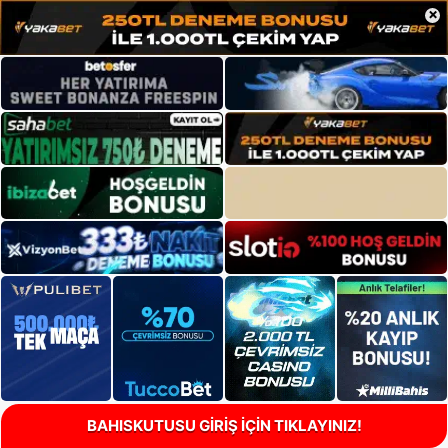
×
BAHISKUTUSU GİRİŞ İÇİN TIKLAYINIZ!