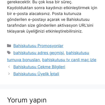
gerekecektir. Bu çok kısa bir süreç.
Kaydolduktan sonra kaydınızı etkinleştirmek için
bir e-posta alacaksınız. Posta kutunuza
gönderilen e-postayı açarak ve Bahiskutusu
tarafından size gönderilen aktivasyon URL’sini
tıklayarak üyeliğinizi etkinleştirebilirsiniz.
Kategoriler
Bahiskutusu Promosyonlar
Etiketler
bahiskutusu adres geçmişi
,
bahiskutusu
turnuva bonusları
,
bahiskutusu tv canli maç izle
Yazı
Bahiskutusu Çekme Bilgileri
dolaşımı
Bahiskutusu Üyelik İptali
Yorum yapın