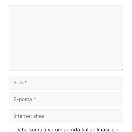
Yorum
İsim
E-
posta
İnternet
sitesi
Daha sonraki yorumlarımda kullanılması için