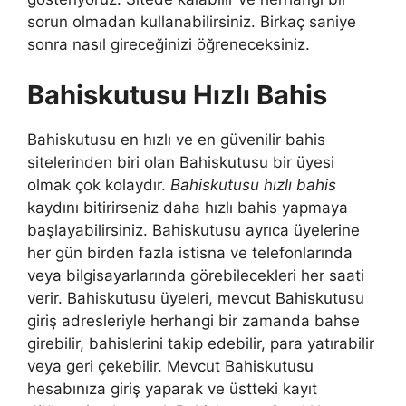
sorun olmadan kullanabilirsiniz. Birkaç saniye
sonra nasıl gireceğinizi öğreneceksiniz.
Bahiskutusu Hızlı Bahis
Bahiskutusu en hızlı ve en güvenilir bahis
sitelerinden biri olan Bahiskutusu bir üyesi
olmak çok kolaydır.
Bahiskutusu hızlı bahis
kaydını bitirirseniz daha hızlı bahis yapmaya
başlayabilirsiniz. Bahiskutusu ayrıca üyelerine
her gün birden fazla istisna ve telefonlarında
veya bilgisayarlarında görebilecekleri her saati
verir. Bahiskutusu üyeleri, mevcut Bahiskutusu
giriş adresleriyle herhangi bir zamanda bahse
girebilir, bahislerini takip edebilir, para yatırabilir
veya geri çekebilir. Mevcut Bahiskutusu
hesabınıza giriş yaparak ve üstteki kayıt