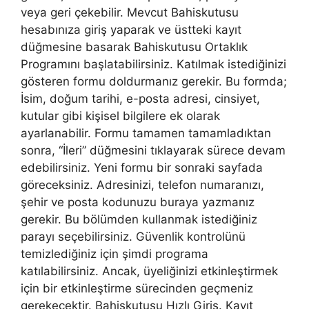
veya geri çekebilir. Mevcut Bahiskutusu
hesabınıza giriş yaparak ve üstteki kayıt
düğmesine basarak Bahiskutusu Ortaklık
Programını başlatabilirsiniz. Katılmak istediğinizi
gösteren formu doldurmanız gerekir. Bu formda;
İsim, doğum tarihi, e-posta adresi, cinsiyet,
kutular gibi kişisel bilgilere ek olarak
ayarlanabilir. Formu tamamen tamamladıktan
sonra, “İleri” düğmesini tıklayarak sürece devam
edebilirsiniz. Yeni formu bir sonraki sayfada
göreceksiniz. Adresinizi, telefon numaranızı,
şehir ve posta kodunuzu buraya yazmanız
gerekir. Bu bölümden kullanmak istediğiniz
parayı seçebilirsiniz. Güvenlik kontrolünü
temizlediğiniz için şimdi programa
katılabilirsiniz. Ancak, üyeliğinizi etkinleştirmek
için bir etkinleştirme sürecinden geçmeniz
gerekecektir. Bahiskutusu Hızlı Giriş. Kayıt