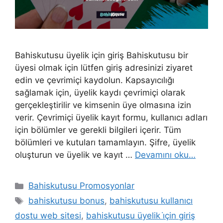
Bahiskutusu üyelik için giriş Bahiskutusu bir
üyesi olmak için lütfen giriş adresinizi ziyaret
edin ve çevrimiçi kaydolun. Kapsayıcılığı
sağlamak için, üyelik kaydı çevrimiçi olarak
gerçekleştirilir ve kimsenin üye olmasına izin
verir. Çevrimiçi üyelik kayıt formu, kullanıcı adları
için bölümler ve gerekli bilgileri içerir. Tüm
bölümleri ve kutuları tamamlayın. Şifre, üyelik
oluşturun ve üyelik ve kayıt …
Devamını oku…
Kategoriler
Bahiskutusu Promosyonlar
Etiketler
bahiskutusu bonus
,
bahiskutusu kullanıcı
dostu web sitesi
,
bahiskutusu üyelik i̇çin giriş