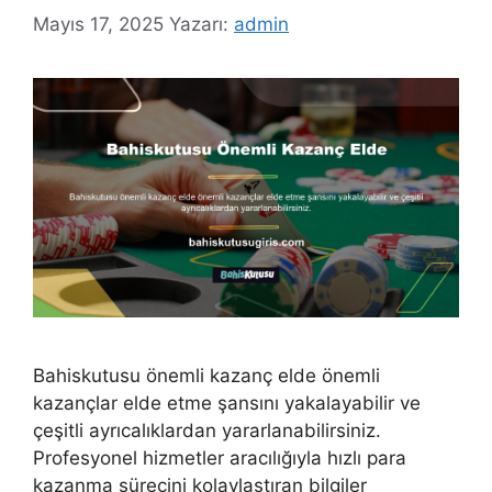
Mayıs 17, 2025
Yazarı:
admin
Bahiskutusu önemli kazanç elde önemli
kazançlar elde etme şansını yakalayabilir ve
çeşitli ayrıcalıklardan yararlanabilirsiniz.
Profesyonel hizmetler aracılığıyla hızlı para
kazanma sürecini kolaylaştıran bilgiler