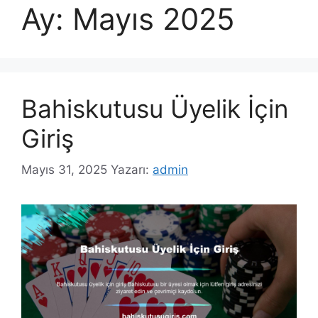
Ay:
Mayıs 2025
Bahiskutusu Üyelik İçin
Giriş
Mayıs 31, 2025
Yazarı:
admin