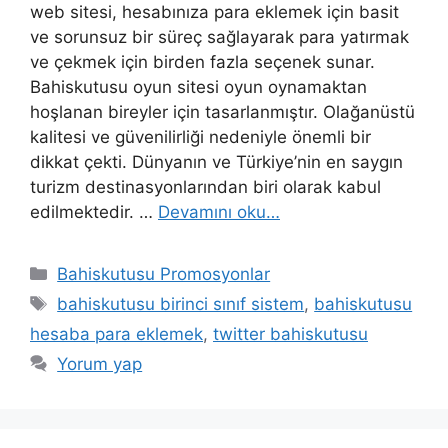
web sitesi, hesabınıza para eklemek için basit
ve sorunsuz bir süreç sağlayarak para yatırmak
ve çekmek için birden fazla seçenek sunar.
Bahiskutusu oyun sitesi oyun oynamaktan
hoşlanan bireyler için tasarlanmıştır. Olağanüstü
kalitesi ve güvenilirliği nedeniyle önemli bir
dikkat çekti. Dünyanın ve Türkiye’nin en saygın
turizm destinasyonlarından biri olarak kabul
edilmektedir. …
Devamını oku…
Kategoriler
Bahiskutusu Promosyonlar
Etiketler
bahiskutusu birinci sınıf sistem
,
bahiskutusu
hesaba para eklemek
,
twitter bahiskutusu
Yorum yap