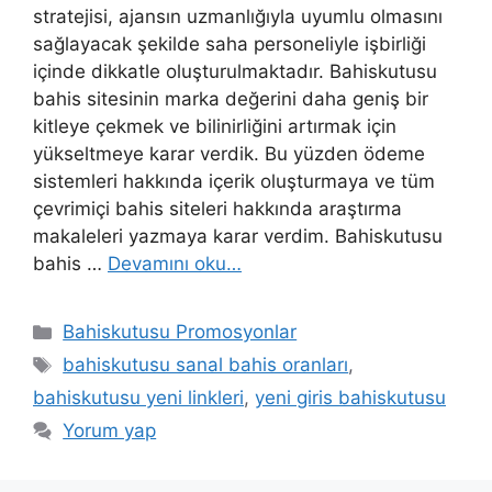
stratejisi, ajansın uzmanlığıyla uyumlu olmasını
sağlayacak şekilde saha personeliyle işbirliği
içinde dikkatle oluşturulmaktadır. Bahiskutusu
bahis sitesinin marka değerini daha geniş bir
kitleye çekmek ve bilinirliğini artırmak için
yükseltmeye karar verdik. Bu yüzden ödeme
sistemleri hakkında içerik oluşturmaya ve tüm
çevrimiçi bahis siteleri hakkında araştırma
makaleleri yazmaya karar verdim. Bahiskutusu
bahis …
Devamını oku…
Kategoriler
Bahiskutusu Promosyonlar
Etiketler
bahiskutusu sanal bahis oranları
,
bahiskutusu yeni linkleri
,
yeni giris bahiskutusu
Yorum yap