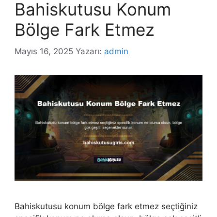
Bahiskutusu Konum
Bölge Fark Etmez
Mayıs 16, 2025
Yazarı:
admin
Bahiskutusu konum bölge fark etmez seçtiğiniz