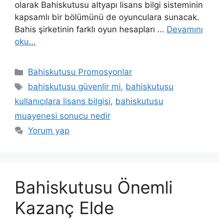
olarak Bahiskutusu altyapı lisans bilgi sisteminin
kapsamlı bir bölümünü de oyunculara sunacak.
Bahis şirketinin farklı oyun hesapları …
Devamını
oku…
Kategoriler
Bahiskutusu Promosyonlar
Etiketler
bahiskutusu güvenlir mi
,
bahiskutusu
kullanıcılara lisans bilgisi
,
bahiskutusu
muayenesi sonucu nedir
Yorum yap
Bahiskutusu Önemli
Kazanç Elde