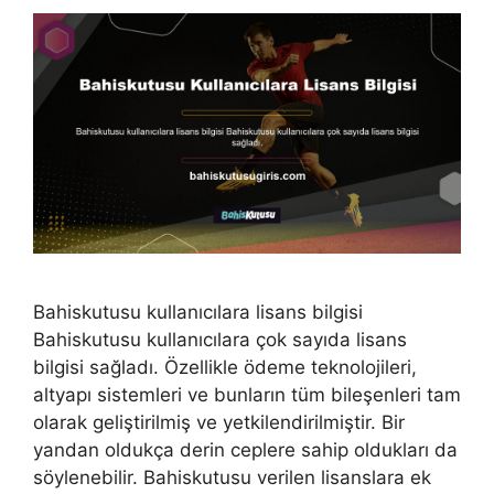
Bahiskutusu kullanıcılara lisans bilgisi
Bahiskutusu kullanıcılara çok sayıda lisans
bilgisi sağladı. Özellikle ödeme teknolojileri,
altyapı sistemleri ve bunların tüm bileşenleri tam
olarak geliştirilmiş ve yetkilendirilmiştir. Bir
yandan oldukça derin ceplere sahip oldukları da
söylenebilir. Bahiskutusu verilen lisanslara ek