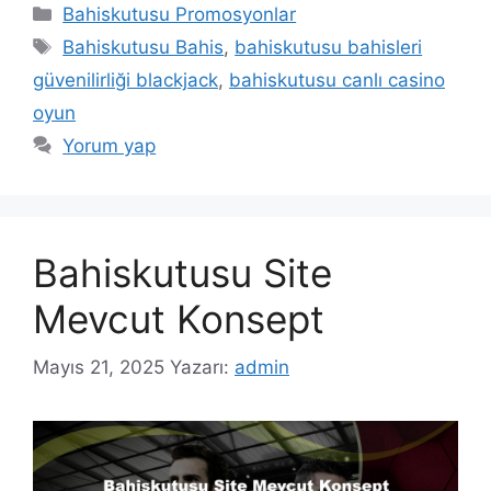
Kategoriler
Bahiskutusu Promosyonlar
Etiketler
Bahiskutusu Bahis
,
bahiskutusu bahisleri
güvenilirliği blackjack
,
bahiskutusu canlı casino
oyun
Yorum yap
Bahiskutusu Site
Mevcut Konsept
Mayıs 21, 2025
Yazarı:
admin