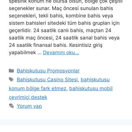
spesifik konum ne olursa olsun, bölge çok çeşitli
seçenekler sunar. Maç öncesi sunulan bahis
seçenekleri, tekli bahis, kombine bahis veya
sistem bahisleri sitedeki tüm bahis grupları için
geçerlidir. 24 saatlik canlı bahis, maçtan 24
saatlik maç öncesi, 24 saatlik sanal bahis veya
24 saatlik finansal bahis. Kesintisiz giriş
yapabilmek …
Devamını oku…
Kategoriler
Bahiskutusu Promosyonlar
Etiketler
Bahiskutusu Casino Sitesi
,
bahiskutusu
konum bölge fark etmez
,
bahiskutusu mobil
çevrimiçi destek
Yorum yap