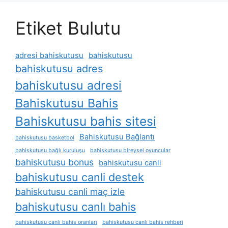
Etiket Bulutu
adresi bahiskutusu
bahiskutusu
bahiskutusu adres
bahiskutusu adresi
Bahiskutusu Bahis
Bahiskutusu bahis sitesi
Bahiskutusu Bağlantı
bahiskutusu basketbol
bahiskutusu bağlı kuruluşu
bahiskutusu bireysel oyuncular
bahiskutusu bonus
bahiskutusu canli
bahiskutusu canli destek
bahiskutusu canli maç izle
bahiskutusu canlı bahis
bahiskutusu canlı bahis oranları
bahiskutusu canlı bahis rehberi