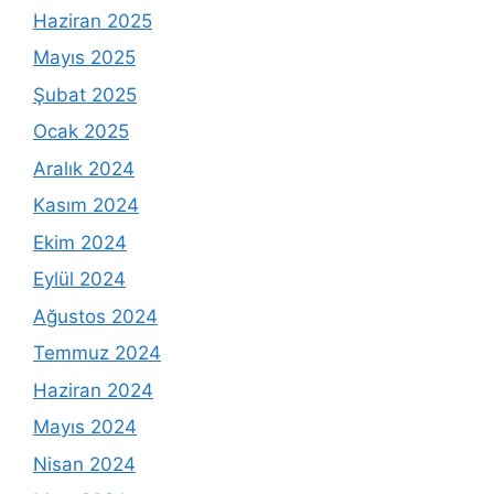
Haziran 2025
Mayıs 2025
Şubat 2025
Ocak 2025
Aralık 2024
Kasım 2024
Ekim 2024
Eylül 2024
Ağustos 2024
Temmuz 2024
Haziran 2024
Mayıs 2024
Nisan 2024