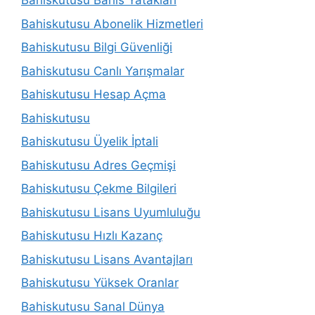
Bahiskutusu Bahis Yatakları
Bahiskutusu Abonelik Hizmetleri
Bahiskutusu Bilgi Güvenliği
Bahiskutusu Canlı Yarışmalar
Bahiskutusu Hesap Açma
Bahiskutusu
Bahiskutusu Üyelik İptali
Bahiskutusu Adres Geçmişi
Bahiskutusu Çekme Bilgileri
Bahiskutusu Lisans Uyumluluğu
Bahiskutusu Hızlı Kazanç
Bahiskutusu Lisans Avantajları
Bahiskutusu Yüksek Oranlar
Bahiskutusu Sanal Dünya