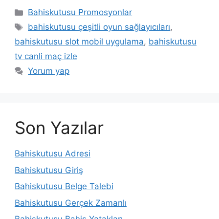
Kategoriler
Bahiskutusu Promosyonlar
Etiketler
bahiskutusu çeşitli oyun sağlayıcıları
,
bahiskutusu slot mobil uygulama
,
bahiskutusu
tv canli maç izle
Yorum yap
Son Yazılar
Bahiskutusu Adresi
Bahiskutusu Giriş
Bahiskutusu Belge Talebi
Bahiskutusu Gerçek Zamanlı