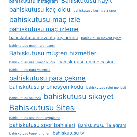
Bahiskutusu kayıt
bahiskutusu instagram
bahiskutusu kaç oldu
bahiskutusu kesintisiz spor
bahiskutusu maç izle
bahiskutusu maç izleme
bahiskutusu mevcut giriş adresi
bahiskutusu mevcut i̇şlem
bahiskutusu mobil rulet şansı
Bahiskutusu müşteri hizmetleri
bahiskutusu online casino
bahiskutusu nasıl kayıt olunur
bahiskutusu para yatırmak
bahiskutusu para çekme
bahiskutusu promosyon kodu
bahiskutusu rulet menüsü
bahiskutusu sikayet
bahiskutusu sektörü
Bahiskutusu Sitesi
bahiskutusu slot mobil uygulama
bahiskutusu spor bahisleri
Bahiskutusu Telegram
bahiskutusu tv
bahiskutusu temel bilgiler