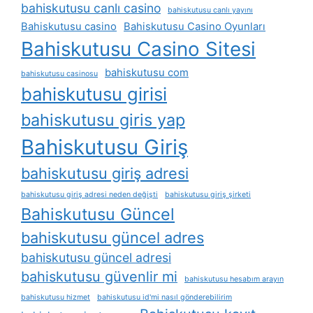
bahiskutusu canlı casino
bahiskutusu canlı yayını
Bahiskutusu casino
Bahiskutusu Casino Oyunları
Bahiskutusu Casino Sitesi
bahiskutusu com
bahiskutusu casinosu
bahiskutusu girisi
bahiskutusu giris yap
Bahiskutusu Giriş
bahiskutusu giriş adresi
bahiskutusu giriş adresi neden değişti
bahiskutusu giriş şirketi
Bahiskutusu Güncel
bahiskutusu güncel adres
bahiskutusu güncel adresi
bahiskutusu güvenlir mi
bahiskutusu hesabım arayın
bahiskutusu hizmet
bahiskutusu id'mi nasıl gönderebilirim