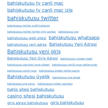
bahiskutusu tv canli maç
bahiskutusu tv canli maç izle
bahiskutusu twitter
bahiskutusu twitter profil kullanımı
bahiskutusu twitter twitter giriş sayfası
bahiskutusu vpn
bahiskutusu whatsapp
bahiskutusu web sitesi
Bahiskutusu Yeni Adresi
bahiskutusu yeni adres
Bahiskutusu yeni giriş
Bahiskutusu Yeni Giriş Adresi
bahiskutusu yuvaları nedir
bahiskutusu çevrimiçi oyun siteleri
bahiskutusu çeşitli oyun sağlayıcıları
bahiskutusu çeşitli spor
bahiskutusu üyeleri online casino
Bahiskutusu üyelik
bahiskutusu üye olmak
bahiskutusu üye sayısı
bahiskutusu şirketi casinosu
bahis sitesi bahiskutusu
casino sitesi bahiskutusu
giris bahiskutusu
giris adresi bahiskutusu