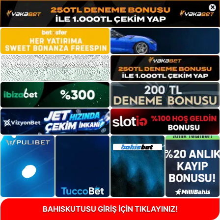
×
BAHISKUTUSU GİRİŞ İÇİN TIKLAYINIZ!