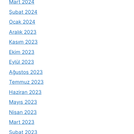
Mart 2024
Şubat 2024
Ocak 2024
Aralık 2023
Kasım 2023
Ekim 2023
Eylül 2023
Ağustos 2023
Temmuz 2023
Haziran 2023
Mayıs 2023
Nisan 2023
Mart 2023
Şubat 2023