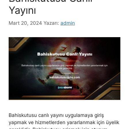
Yayını
Mart 20, 2024
Yazarı:
admin
Bahiskutusu canlı yayını uygulamaya giriş
yapmak ve hizmetlerden yararlanmak için üyelik