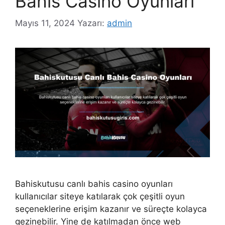
Bahis Casino Oyunları
Mayıs 11, 2024
Yazarı:
admin
Bahiskutusu canlı bahis casino oyunları
kullanıcılar siteye katılarak çok çeşitli oyun
seçeneklerine erişim kazanır ve süreçte kolayca
gezinebilir. Yine de katılmadan önce web