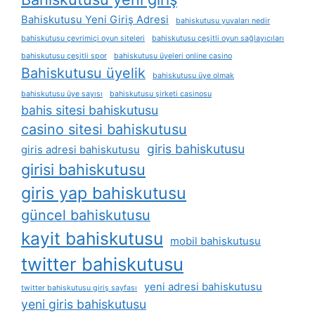
Bahiskutusu Yeni Giriş Adresi
bahiskutusu yuvaları nedir
bahiskutusu çevrimiçi oyun siteleri
bahiskutusu çeşitli oyun sağlayıcıları
bahiskutusu çeşitli spor
bahiskutusu üyeleri online casino
Bahiskutusu üyelik
bahiskutusu üye olmak
bahiskutusu üye sayısı
bahiskutusu şirketi casinosu
bahis sitesi bahiskutusu
casino sitesi bahiskutusu
giris bahiskutusu
giris adresi bahiskutusu
girisi bahiskutusu
giris yap bahiskutusu
güncel bahiskutusu
kayit bahiskutusu
mobil bahiskutusu
twitter bahiskutusu
yeni adresi bahiskutusu
twitter bahiskutusu giriş sayfası
yeni giris bahiskutusu