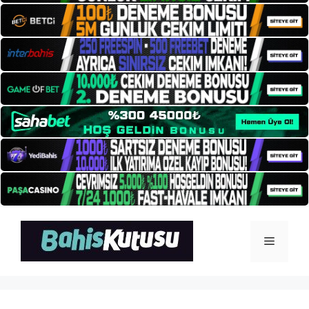
İçeriğe
atla
Menü