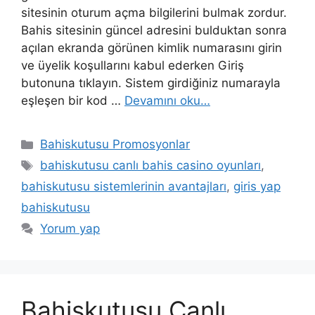
sitesinin oturum açma bilgilerini bulmak zordur.
Bahis sitesinin güncel adresini bulduktan sonra
açılan ekranda görünen kimlik numarasını girin
ve üyelik koşullarını kabul ederken Giriş
butonuna tıklayın. Sistem girdiğiniz numarayla
eşleşen bir kod …
Devamını oku…
Kategoriler
Bahiskutusu Promosyonlar
Etiketler
bahiskutusu canlı bahis casino oyunları
,
bahiskutusu sistemlerinin avantajları
,
giris yap
bahiskutusu
Yorum yap
Bahiskutusu Canlı