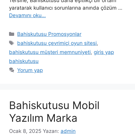
Tersine, Bahiskutusu daha eşitlikçi bir ortam
yaratarak kullanıcı sorunlarına anında çözüm …
Devamını oku…
Kategoriler
Bahiskutusu Promosyonlar
Etiketler
bahiskutusu çevrimiçi oyun sitesi
,
bahiskutusu müşteri memnuniyeti
,
giris yap
bahiskutusu
Yorum yap
Bahiskutusu Mobil
Yazılım Marka
Ocak 8, 2025
Yazarı:
admin