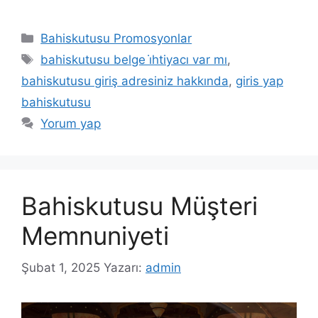
Kategoriler
Bahiskutusu Promosyonlar
Etiketler
bahiskutusu belge i̇htiyacı var mı
,
bahiskutusu giriş adresiniz hakkında
,
giris yap
bahiskutusu
Yorum yap
Bahiskutusu Müşteri
Memnuniyeti
Şubat 1, 2025
Yazarı:
admin