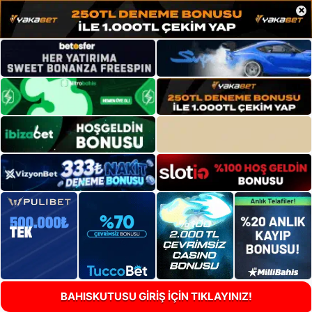
×
BAHISKUTUSU GİRİŞ İÇİN TIKLAYINIZ!