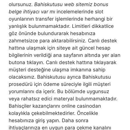
olursunuz.
Bahiskutusu web sitemiz bonus
belge ihtiyacı var mı
incelemelerinde slot
oyunlarının transfer işlemlerinde herhangi bir
yanlışlık bulunmamaktadır. Limitleri dikkatlice
göz önünde bulundurarak hesabınıza
zahmetsizce para aktarabilirsiniz. Canlı destek
hattına ulaşmak için siteye ait güncel hesap
bilgilerinin verildiği ana sayfanın altında yer alan
butona tıklayın. Canlı destek hattına tıklayarak
müşteri desteğine ulaşma imkanına sahip
olacaksınız. Bahiskutusu ayrıca Bahiskutusu
prosedürü için ödeme süreciyle ilgili müşteri
yorumlarını da içerir. Bu bölümde uygunsuz
veya rahatsız edici materyal bulunmamaktadır.
Bahisçiler kazançlarını online casinodan
kolaylıkla çekebilmektedirler. Öncelikle
hesabınıza giriş yapın. Daha sonra
ihtiyaçlarınıza en uygun para çekme kanalını