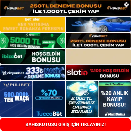
×
BAHISKUTUSU GİRİŞ İÇİN TIKLAYINIZ!