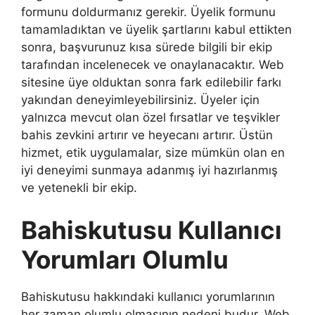
formunu doldurmanız gerekir. Üyelik formunu
tamamladıktan ve üyelik şartlarını kabul ettikten
sonra, başvurunuz kısa sürede bilgili bir ekip
tarafından incelenecek ve onaylanacaktır. Web
sitesine üye olduktan sonra fark edilebilir farkı
yakından deneyimleyebilirsiniz. Üyeler için
yalnızca mevcut olan özel fırsatlar ve teşvikler
bahis zevkini artırır ve heyecanı artırır. Üstün
hizmet, etik uygulamalar, size mümkün olan en
iyi deneyimi sunmaya adanmış iyi hazırlanmış
ve yetenekli bir ekip.
Bahiskutusu Kullanıcı
Yorumları Olumlu
Bahiskutusu hakkındaki kullanıcı yorumlarının
her zaman olumlu olmasının nedeni budur. Web