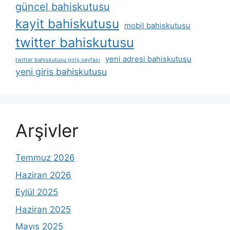
güncel bahiskutusu
kayit bahiskutusu
mobil bahiskutusu
twitter bahiskutusu
yeni adresi bahiskutusu
twitter bahiskutusu giriş sayfası
yeni giris bahiskutusu
Arşivler
Temmuz 2026
Haziran 2026
Eylül 2025
Haziran 2025
Mayıs 2025