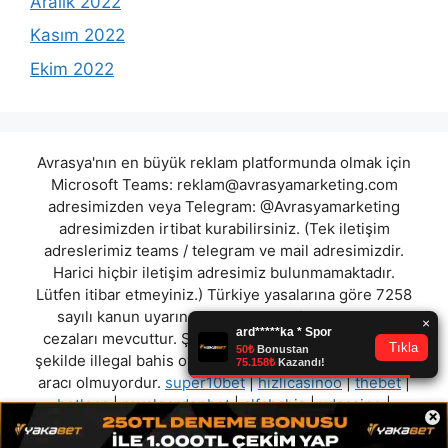
Aralık 2022
Kasım 2022
Ekim 2022
Avrasya'nın en büyük reklam platformunda olmak için
Microsoft Teams:
reklam@avrasyamarketing.com
adresimizden veya Telegram: @Avrasyamarketing
adresimizden irtibat kurabilirsiniz. (Tek iletişim
adreslerimiz teams / telegram ve mail adresimizdir.
Harici hiçbir iletişim adresimiz bulunmamaktadır.
Lütfen itibar etmeyiniz.) Türkiye yasalarına göre 7258
sayılı kanun uyarınca yasa dışı bahis oynamanın
cezaları mevcuttur. Şu an bulunduğunuz site hiç bir
şekilde illegal bahis oyunları oynatmıyor ve oynamaya
aracı olmuyordur.
super10bet
|
hizlicasinoo
|
thebet
|
betloca
|
royalgardenbet
|
alfabahis
|
vdcasino
|
×
cenabet