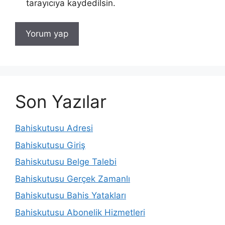
tarayıcıya kaydedilsin.
Son Yazılar
Bahiskutusu Adresi
Bahiskutusu Giriş
Bahiskutusu Belge Talebi
Bahiskutusu Gerçek Zamanlı
Bahiskutusu Bahis Yatakları
Bahiskutusu Abonelik Hizmetleri