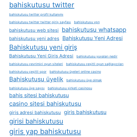
bahiskutusu twitter
bahiskutusu twitter profil kullanımı
bahiskutusu twitter twitter giriş sayfası
bahiskutusu vpn
bahiskutusu whatsapp
bahiskutusu web sitesi
Bahiskutusu Yeni Adresi
bahiskutusu yeni adres
Bahiskutusu yeni giriş
Bahiskutusu Yeni Giriş Adresi
bahiskutusu yuvaları nedir
bahiskutusu çevrimiçi oyun siteleri
bahiskutusu çeşitli oyun sağlayıcıları
bahiskutusu çeşitli spor
bahiskutusu üyeleri online casino
Bahiskutusu üyelik
bahiskutusu üye olmak
bahiskutusu üye sayısı
bahiskutusu şirketi casinosu
bahis sitesi bahiskutusu
casino sitesi bahiskutusu
giris bahiskutusu
giris adresi bahiskutusu
girisi bahiskutusu
giris yap bahiskutusu