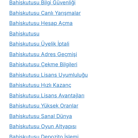
Bahiskutusu Bilgi Güvenliği
Bahiskutusu Canlı Yarışmalar
Bahiskutusu Hesap Açma
Bahiskutusu
Bahiskutusu Üyelik İptali
Bahiskutusu Adres Geçmişi
Bahiskutusu Çekme Bilgileri
Bahiskutusu Lisans Uyumluluğu
Bahiskutusu Hızlı Kazanç
Bahiskutusu Lisans Avantajları
Bahiskutusu Yüksek Oranlar
Bahiskutusu Sanal Dünya
Bahiskutusu Oyun Altyapısı
Bahiskutusu Depozito İşlemi