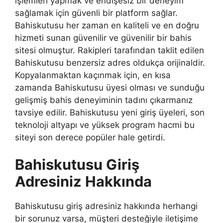
işlemleri yapmak ve endişesiz bir deneyim
sağlamak için güvenli bir platform sağlar.
Bahiskutusu her zaman en kaliteli ve en doğru
hizmeti sunan güvenilir ve güvenilir bir bahis
sitesi olmuştur. Rakipleri tarafından taklit edilen
Bahiskutusu benzersiz adres oldukça orijinaldir.
Kopyalanmaktan kaçınmak için, en kısa
zamanda Bahiskutusu üyesi olması ve sunduğu
gelişmiş bahis deneyiminin tadını çıkarmanız
tavsiye edilir. Bahiskutusu yeni giriş üyeleri, son
teknoloji altyapı ve yüksek program hacmi bu
siteyi son derece popüler hale getirdi.
Bahiskutusu Giriş
Adresiniz Hakkında
Bahiskutusu giriş adresiniz hakkında herhangi
bir sorunuz varsa, müşteri desteğiyle iletişime