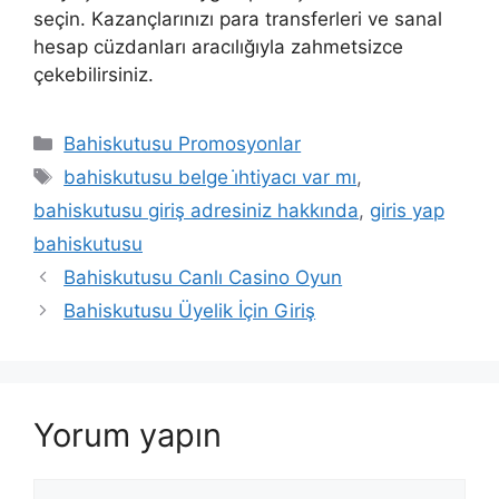
seçin. Kazançlarınızı para transferleri ve sanal
hesap cüzdanları aracılığıyla zahmetsizce
çekebilirsiniz.
Kategoriler
Bahiskutusu Promosyonlar
Etiketler
bahiskutusu belge i̇htiyacı var mı
,
bahiskutusu giriş adresiniz hakkında
,
giris yap
bahiskutusu
Yazı
Bahiskutusu Canlı Casino Oyun
dolaşımı
Bahiskutusu Üyelik İçin Giriş
Yorum yapın
Yorum