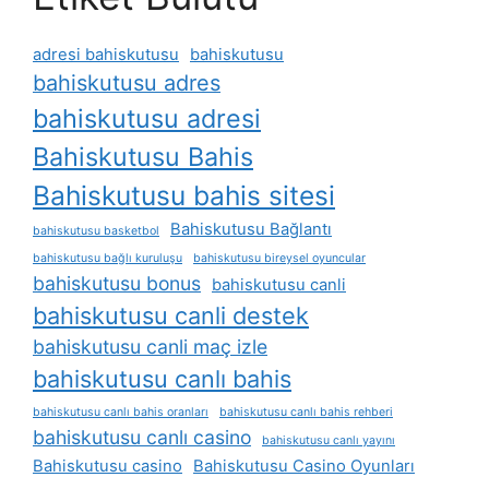
adresi bahiskutusu
bahiskutusu
bahiskutusu adres
bahiskutusu adresi
Bahiskutusu Bahis
Bahiskutusu bahis sitesi
Bahiskutusu Bağlantı
bahiskutusu basketbol
bahiskutusu bağlı kuruluşu
bahiskutusu bireysel oyuncular
bahiskutusu bonus
bahiskutusu canli
bahiskutusu canli destek
bahiskutusu canli maç izle
bahiskutusu canlı bahis
bahiskutusu canlı bahis oranları
bahiskutusu canlı bahis rehberi
bahiskutusu canlı casino
bahiskutusu canlı yayını
Bahiskutusu casino
Bahiskutusu Casino Oyunları