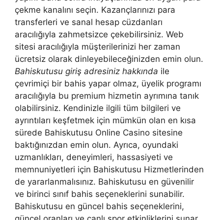
çekme kanalını seçin. Kazançlarınızı para
transferleri ve sanal hesap cüzdanları
aracılığıyla zahmetsizce çekebilirsiniz. Web
sitesi aracılığıyla müşterilerinizi her zaman
ücretsiz olarak dinleyebileceğinizden emin olun.
Bahiskutusu giriş adresiniz hakkında
ile
çevrimiçi bir bahis yapar olmaz, üyelik programı
aracılığıyla bu premium hizmetin ayrımına tanık
olabilirsiniz. Kendinizle ilgili tüm bilgileri ve
ayrıntıları keşfetmek için mümkün olan en kısa
sürede Bahiskutusu Online Casino sitesine
baktığınızdan emin olun. Ayrıca, oyundaki
uzmanlıkları, deneyimleri, hassasiyeti ve
memnuniyetleri için Bahiskutusu Hizmetlerinden
de yararlanmalısınız. Bahiskutusu en güvenilir
ve birinci sınıf bahis seçeneklerini sunabilir.
Bahiskutusu en güncel bahis seçeneklerini,
güncel oranları ve canlı spor etkinliklerini sunar.