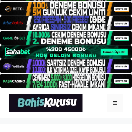
İçeriğe
atla
Menü