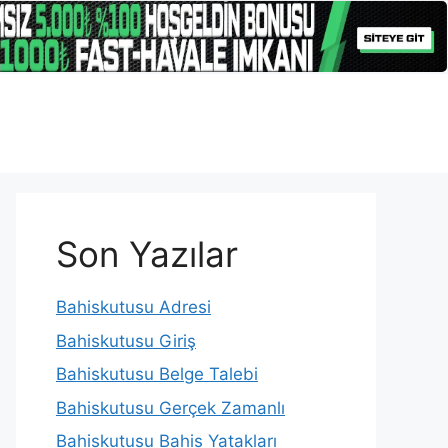
Son Yazılar
Bahiskutusu Adresi
Bahiskutusu Giriş
Bahiskutusu Belge Talebi
Bahiskutusu Gerçek Zamanlı
Bahiskutusu Bahis Yatakları