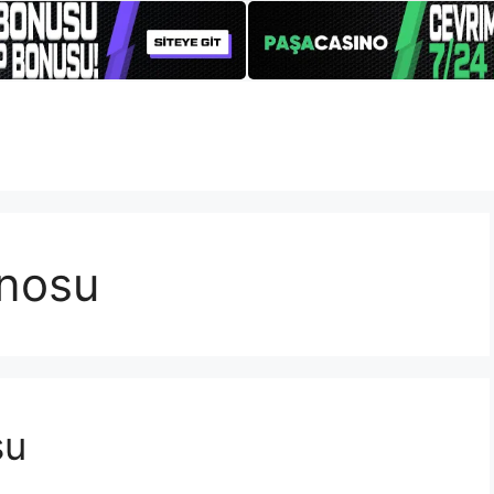
inosu
su