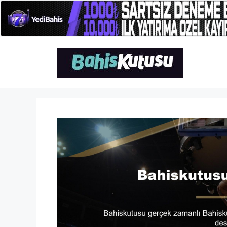
İçeriğe
atla