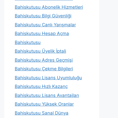
Bahiskutusu Abonelik Hizmetleri
Bahiskutusu Bilgi Güvenliği
Bahiskutusu Canlı Yarışmalar
Bahiskutusu Hesap Açma
Bahiskutusu
Bahiskutusu Üyelik İptali
Bahiskutusu Adres Geçmişi
Bahiskutusu Çekme Bilgileri
Bahiskutusu Lisans Uyumluluğu
Bahiskutusu Hızlı Kazanç
Bahiskutusu Lisans Avantajları
Bahiskutusu Yüksek Oranlar
Bahiskutusu Sanal Dünya