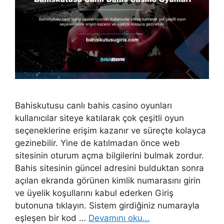
Bahiskutusu canlı bahis casino oyunları
kullanıcılar siteye katılarak çok çeşitli oyun
seçeneklerine erişim kazanır ve süreçte kolayca
gezinebilir. Yine de katılmadan önce web
sitesinin oturum açma bilgilerini bulmak zordur.
Bahis sitesinin güncel adresini bulduktan sonra
açılan ekranda görünen kimlik numarasını girin
ve üyelik koşullarını kabul ederken Giriş
butonuna tıklayın. Sistem girdiğiniz numarayla
eşleşen bir kod …
Devamını oku…