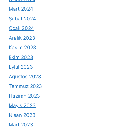
Mart 2024
Şubat 2024
Ocak 2024
Aralık 2023
Kasım 2023
Ekim 2023
Eylül 2023
Ağustos 2023
Temmuz 2023
Haziran 2023
Mayıs 2023
Nisan 2023
Mart 2023