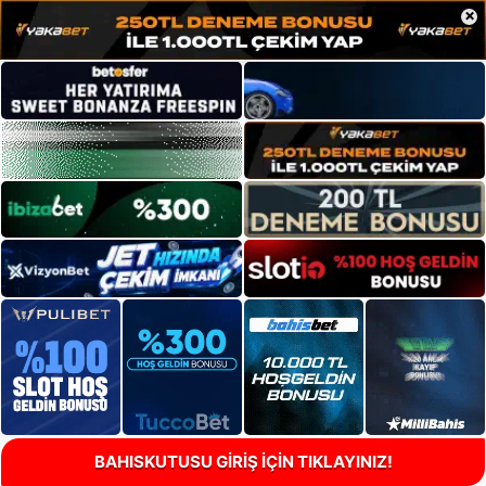
×
BAHISKUTUSU GİRİŞ İÇİN TIKLAYINIZ!