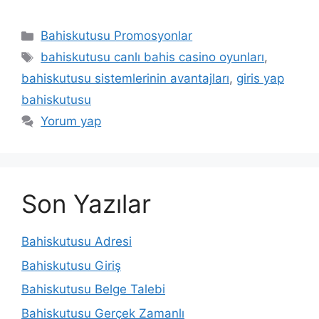
Kategoriler
Bahiskutusu Promosyonlar
Etiketler
bahiskutusu canlı bahis casino oyunları
,
bahiskutusu sistemlerinin avantajları
,
giris yap
bahiskutusu
Yorum yap
Son Yazılar
Bahiskutusu Adresi
Bahiskutusu Giriş
Bahiskutusu Belge Talebi
Bahiskutusu Gerçek Zamanlı