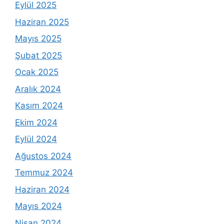
Eylül 2025
Haziran 2025
Mayıs 2025
Şubat 2025
Ocak 2025
Aralık 2024
Kasım 2024
Ekim 2024
Eylül 2024
Ağustos 2024
Temmuz 2024
Haziran 2024
Mayıs 2024
Nisan 2024