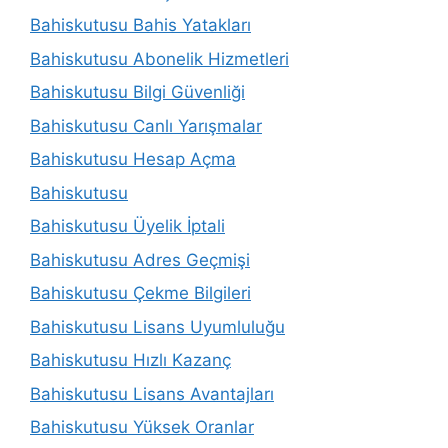
Bahiskutusu Bahis Yatakları
Bahiskutusu Abonelik Hizmetleri
Bahiskutusu Bilgi Güvenliği
Bahiskutusu Canlı Yarışmalar
Bahiskutusu Hesap Açma
Bahiskutusu
Bahiskutusu Üyelik İptali
Bahiskutusu Adres Geçmişi
Bahiskutusu Çekme Bilgileri
Bahiskutusu Lisans Uyumluluğu
Bahiskutusu Hızlı Kazanç
Bahiskutusu Lisans Avantajları
Bahiskutusu Yüksek Oranlar