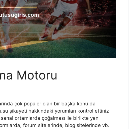
ma Motoru
ında çok popüler olan bir başka konu da
su şikayeti hakkındaki yorumları kontrol ettiniz
sanal ortamlarda çoğalması ile birlikte yeni
formlarda, forum sitelerinde, blog sitelerinde vb.