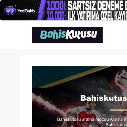
İçeriğe
atla