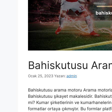
Bahiskutusu Ara
Ocak 25, 2023
Yazarı:
admin
Bahiskutusu arama motoru Arama motorlar
Bahiskutusu şikayet makalesidir. Bahiskutu
mi? Kumar şirketlerinin ve kumarhanelerin 
formatlar ortaya çıkmıştır. Bu formlar plat