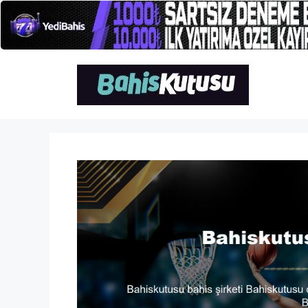
İçeriğe
atla