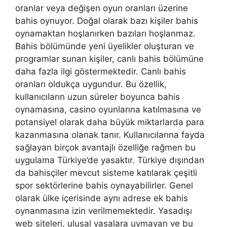
oranlar veya değişen oyun oranları üzerine
bahis oynuyor. Doğal olarak bazı kişiler bahis
oynamaktan hoşlanırken bazıları hoşlanmaz.
Bahis bölümünde yeni üyelikler oluşturan ve
programlar sunan kişiler, canlı bahis bölümüne
daha fazla ilgi göstermektedir. Canlı bahis
oranları oldukça uygundur. Bu özellik,
kullanıcıların uzun süreler boyunca bahis
oynamasına, casino oyunlarına katılmasına ve
potansiyel olarak daha büyük miktarlarda para
kazanmasına olanak tanır. Kullanıcılarına fayda
sağlayan birçok avantajlı özelliğe rağmen bu
uygulama Türkiye’de yasaktır. Türkiye dışından
da bahisçiler mevcut sisteme katılarak çeşitli
spor sektörlerine bahis oynayabilirler. Genel
olarak ülke içerisinde aynı adrese ek bahis
oynanmasına izin verilmemektedir. Yasadışı
web siteleri, ulusal yasalara uymayan ve bu