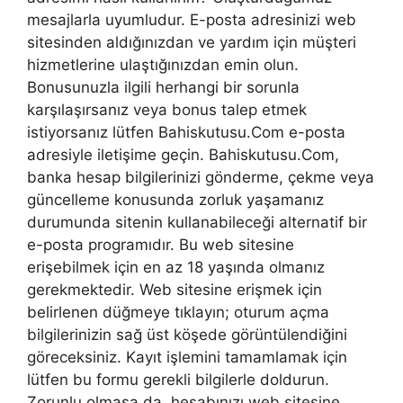
mesajlarla uyumludur. E-posta adresinizi web
sitesinden aldığınızdan ve yardım için müşteri
hizmetlerine ulaştığınızdan emin olun.
Bonusunuzla ilgili herhangi bir sorunla
karşılaşırsanız veya bonus talep etmek
istiyorsanız lütfen Bahiskutusu.Com e-posta
adresiyle iletişime geçin. Bahiskutusu.Com,
banka hesap bilgilerinizi gönderme, çekme veya
güncelleme konusunda zorluk yaşamanız
durumunda sitenin kullanabileceği alternatif bir
e-posta programıdır. Bu web sitesine
erişebilmek için en az 18 yaşında olmanız
gerekmektedir. Web sitesine erişmek için
belirlenen düğmeye tıklayın; oturum açma
bilgilerinizin sağ üst köşede görüntülendiğini
göreceksiniz. Kayıt işlemini tamamlamak için
lütfen bu formu gerekli bilgilerle doldurun.
Zorunlu olmasa da, hesabınızı web sitesine