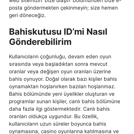
web sitemizin ‘bize ulaşın’ bölümünden bize e-
posta göndermekten çekinmeyin; size hemen
geri döneceğiz.
Bahiskutusu ID’mi Nasıl
Gönderebilirim
Kullanıcıların çoğunluğu, devam eden oyun
sırasında veya başladıktan sonra mevcut
oranlar veya değişen oyun oranları üzerine
bahis oynuyor. Doğal olarak bazı kişiler bahis
oynamaktan hoşlanırken bazıları hoşlanmaz.
Bahis bölümünde yeni üyelikler oluşturan ve
programlar sunan kişiler, canlı bahis bölümüne
daha fazla ilgi göstermektedir. Canlı bahis
oranları oldukça uygundur. Bu özellik,
kullanıcıların uzun süreler boyunca bahis
oynamasına, casino oyunlarına katılmasına ve