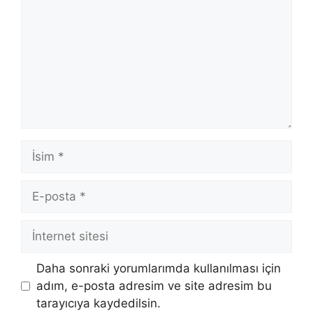
İsim
E-
posta
İnternet
sitesi
Daha sonraki yorumlarımda kullanılması için
adım, e-posta adresim ve site adresim bu
tarayıcıya kaydedilsin.