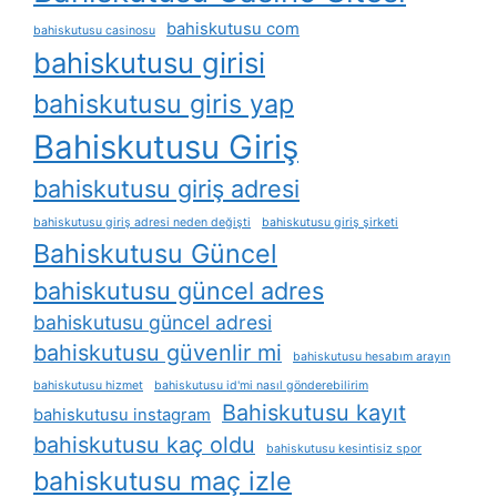
bahiskutusu com
bahiskutusu casinosu
bahiskutusu girisi
bahiskutusu giris yap
Bahiskutusu Giriş
bahiskutusu giriş adresi
bahiskutusu giriş adresi neden değişti
bahiskutusu giriş şirketi
Bahiskutusu Güncel
bahiskutusu güncel adres
bahiskutusu güncel adresi
bahiskutusu güvenlir mi
bahiskutusu hesabım arayın
bahiskutusu hizmet
bahiskutusu id'mi nasıl gönderebilirim
Bahiskutusu kayıt
bahiskutusu instagram
bahiskutusu kaç oldu
bahiskutusu kesintisiz spor
bahiskutusu maç izle