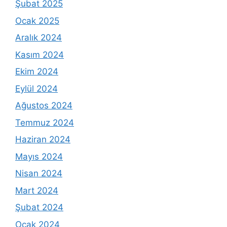
Şubat 2025
Ocak 2025
Aralık 2024
Kasım 2024
Ekim 2024
Eylül 2024
Ağustos 2024
Temmuz 2024
Haziran 2024
Mayıs 2024
Nisan 2024
Mart 2024
Şubat 2024
Ocak 2024