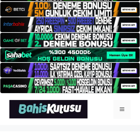
İçeriğe
atla
Menü