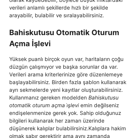
verileri anlamlı şekillerde hızlı bir şekilde
arayabilir, bulabilir ve sıralayabilirsiniz.
Bahiskutusu Otomatik Oturum
Açma İşlevi
Yüksek puanlı birçok oyun var, haritaların çoğu
düzgün çalışmıyor ve başka sorunlar da var.
Verileri arama kriterlerinize göre düzenlemeye
başlayabilirsiniz. Birden fazla şablon kullanarak
ayrı sekmelerde yeni kayıtlar oluşturabilirsiniz.
Kullanmanız gereken modelden
Bahiskutusu
otomatik oturum açma i̇şlevi
emin değilseniz
endişelenmenize gerek yok. Sahip olduğunuz
bilgileri kullanarak her zaman üzerinde
düşünerek kalıplar bulabilirsiniz.Kalıplara hakim
olmak sabır gerektirir ama aynı zamanda