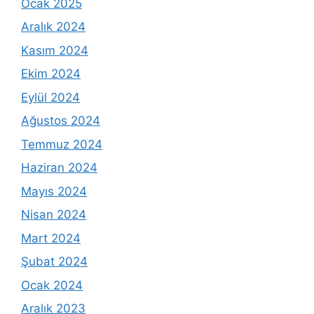
Ocak 2025
Aralık 2024
Kasım 2024
Ekim 2024
Eylül 2024
Ağustos 2024
Temmuz 2024
Haziran 2024
Mayıs 2024
Nisan 2024
Mart 2024
Şubat 2024
Ocak 2024
Aralık 2023