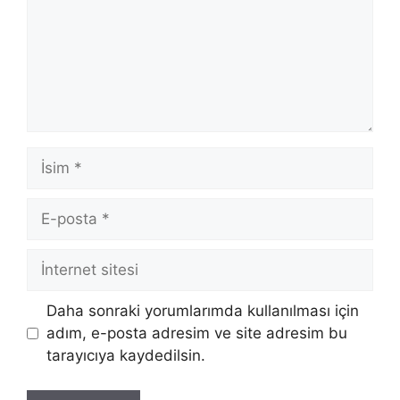
İsim
E-
posta
İnternet
sitesi
Daha sonraki yorumlarımda kullanılması için
adım, e-posta adresim ve site adresim bu
tarayıcıya kaydedilsin.