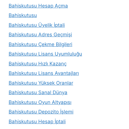
Bahiskutusu Hesap Açma
Bahiskutusu
Bahiskutusu Üyelik İptali
Bahiskutusu Adres Geçmişi
Bahiskutusu Çekme Bilgileri
Bahiskutusu Lisans Uyumluluğu
Bahiskutusu Hızlı Kazanç
Bahiskutusu Lisans Avantajları
Bahiskutusu Yüksek Oranlar
Bahiskutusu Sanal Dünya
Bahiskutusu Oyun Altyapısı
Bahiskutusu Depozito İşlemi
Bahiskutusu Hesap İptali