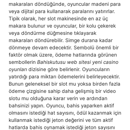
makaraları döndüğünde, oyuncular madeni para
veya dijital para kullanarak paralarını yatırırlar.
Tipik olarak, her slot makinesinde en az üç
makara bulunur ve oyuncular, bir kolu çekerek
veya döndürme düğmesine tıklayarak
makaraları döndürebilir. Simge durana kadar
dönmeye devam edecektir. Sembolü önemli bir
faktör olmak üzere, ödeme hatlarında görünen
sembollerin
Bahiskutusu web sitesi yeni casino
oyunları
dizisine göre belirlenir. Oyuncuların
yatırdığı para miktarı ödemelerini belirleyecektir.
Bunun geleneksel bir slot mu yoksa birden fazla
ödeme çizgisine sahip daha gelişmiş bir video
slotu mu olduğuna karar verin ve ardından
bahsinizi yapın. Oyuncu, bahis yaparken aktif
olmasını istediği hat sayısını, ödül kazanmak için
kullanmak istediği jeton değerini ve tüm aktif
hatlarda bahis oynamak istediği jeton sayısını