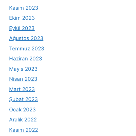
Kasım 2023
Ekim 2023
Eylül 2023
Ağustos 2023
Temmuz 2023
Haziran 2023
Mayıs 2023
Nisan 2023
Mart 2023
Şubat 2023
Ocak 2023
Aralık 2022
Kasım 2022