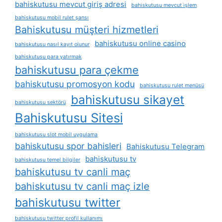
bahiskutusu mevcut giriş adresi
bahiskutusu mevcut i̇şlem
bahiskutusu mobil rulet şansı
Bahiskutusu müşteri hizmetleri
bahiskutusu online casino
bahiskutusu nasıl kayıt olunur
bahiskutusu para yatırmak
bahiskutusu para çekme
bahiskutusu promosyon kodu
bahiskutusu rulet menüsü
bahiskutusu sikayet
bahiskutusu sektörü
Bahiskutusu Sitesi
bahiskutusu slot mobil uygulama
bahiskutusu spor bahisleri
Bahiskutusu Telegram
bahiskutusu tv
bahiskutusu temel bilgiler
bahiskutusu tv canli maç
bahiskutusu tv canli maç izle
bahiskutusu twitter
bahiskutusu twitter profil kullanımı