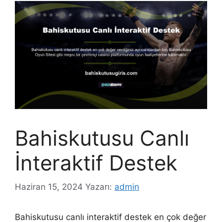
Bahiskutusu Canlı
İnteraktif Destek
Haziran 15, 2024
Yazarı:
admin
Bahiskutusu canlı interaktif destek en çok değer