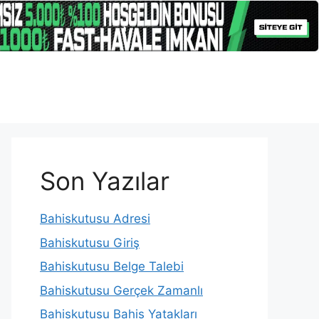
Son Yazılar
Bahiskutusu Adresi
Bahiskutusu Giriş
Bahiskutusu Belge Talebi
Bahiskutusu Gerçek Zamanlı
Bahiskutusu Bahis Yatakları