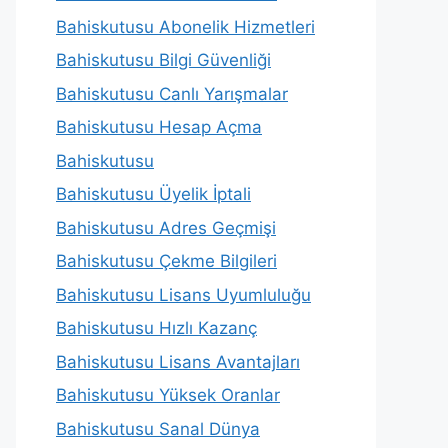
Bahiskutusu Abonelik Hizmetleri
Bahiskutusu Bilgi Güvenliği
Bahiskutusu Canlı Yarışmalar
Bahiskutusu Hesap Açma
Bahiskutusu
Bahiskutusu Üyelik İptali
Bahiskutusu Adres Geçmişi
Bahiskutusu Çekme Bilgileri
Bahiskutusu Lisans Uyumluluğu
Bahiskutusu Hızlı Kazanç
Bahiskutusu Lisans Avantajları
Bahiskutusu Yüksek Oranlar
Bahiskutusu Sanal Dünya