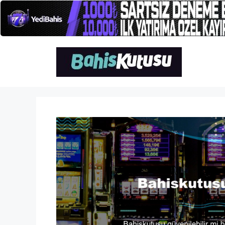
İçeriğe
atla