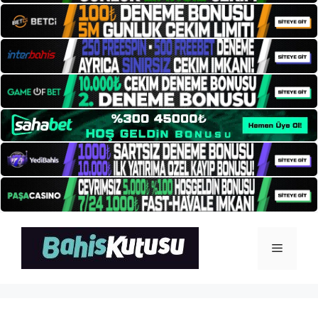
İçeriğe
atla
Menü