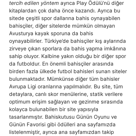
tercih edilen yöntem
ayrıca Play Ödülü’nü diğer
kitaplardan çok daha önce kazandı. Ayrıca bu
sitede çeşitli spor dallarına bahis oynayabilen
bahisçiler, diğer sitelerde mümkün olmayan
Avusturya kayak sporuna da bahis
oynayabilirler. Türkiye’de bahisçiler kış aylarında
zirveye çıkan sporlara da bahis yapma imkânına
sahip oluyor. Kalbine yakın olduğu bir diğer spor
da futboldur. En önemli bahisçiler arasında
birden fazla ülkede futbol bahisleri sunan siteler
bulunmaktadır. Mümkünse diğer tüm bahisler
Avrupa Ligi oranlarına yapılmalıdır. Bu site, tüm
detaylara, canlı skor menülerine, statik verilere
optimum erişim sağlayan ve gezinme sırasında
kolayca bulunabilen bir site yapısıyla
tasarlanmıştır. Bahiskutusu Günün Oyunu ve
Günün Favorisi gibi ödülleri ana sayfamızda
listelenmiştir, ayrıca ana sayfamızdan takip