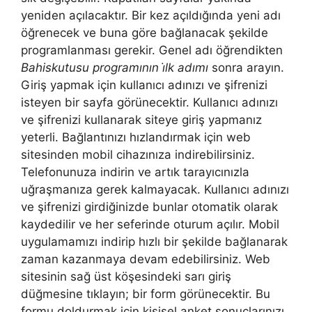
yeniden açılacaktır. Bir kez açıldığında yeni adı
öğrenecek ve buna göre bağlanacak şekilde
programlanması gerekir. Genel adı öğrendikten
Bahiskutusu programının i̇lk adımı
sonra arayın.
Giriş yapmak için kullanıcı adınızı ve şifrenizi
isteyen bir sayfa görünecektir. Kullanıcı adınızı
ve şifrenizi kullanarak siteye giriş yapmanız
yeterli. Bağlantınızı hızlandırmak için web
sitesinden mobil cihazınıza indirebilirsiniz.
Telefonunuza indirin ve artık tarayıcınızla
uğraşmanıza gerek kalmayacak. Kullanıcı adınızı
ve şifrenizi girdiğinizde bunlar otomatik olarak
kaydedilir ve her seferinde oturum açılır. Mobil
uygulamamızı indirip hızlı bir şekilde bağlanarak
zaman kazanmaya devam edebilirsiniz. Web
sitesinin sağ üst köşesindeki sarı giriş
düğmesine tıklayın; bir form görünecektir. Bu
formu doldurmak için kişisel anket sonuçlarınızı