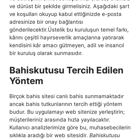
ve dürüst bir şekilde girmelisiniz. Aşağıdaki şart
ve koşulları okuyup kabul ettiğinizde e-posta
adresinize bir onay bağlantısı
gönderilecektir.Üstelik bu kuruluşun temel farkı,
kârını çeşitli hayırseverlik amaçlarına yatırarak
kendisini kâr amacı gütmeyen, adil ve insancıl
bir kuruluş olarak sunmasıdır.
Bahiskutusu Tercih Edilen
Yöntem
Birçok bahis sitesi canlı bahis sunmamaktadır
ancak bahis tutkunlarının tercih ettiği yöntem
budur. Bu uygulamayı web sitenize yerleştirin;
müşterileriniz arasında hızla yayılacaktır.
Kullanıcı analizlerimize göre bu, muhasebecilerin
sıklıkla aradığı bir web sitesidir.
Bahiskutusu