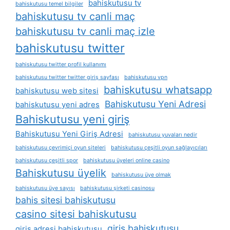
bahiskutusu tv
bahiskutusu temel bilgiler
bahiskutusu tv canli maç
bahiskutusu tv canli maç izle
bahiskutusu twitter
bahiskutusu twitter profil kullanımı
bahiskutusu twitter twitter giriş sayfası
bahiskutusu vpn
bahiskutusu whatsapp
bahiskutusu web sitesi
Bahiskutusu Yeni Adresi
bahiskutusu yeni adres
Bahiskutusu yeni giriş
Bahiskutusu Yeni Giriş Adresi
bahiskutusu yuvaları nedir
bahiskutusu çevrimiçi oyun siteleri
bahiskutusu çeşitli oyun sağlayıcıları
bahiskutusu çeşitli spor
bahiskutusu üyeleri online casino
Bahiskutusu üyelik
bahiskutusu üye olmak
bahiskutusu üye sayısı
bahiskutusu şirketi casinosu
bahis sitesi bahiskutusu
casino sitesi bahiskutusu
giris bahiskutusu
giris adresi bahiskutusu