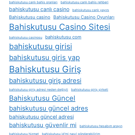
bahiskutusu canlı bahis oranları
bahiskutusu canlı bahis rehberi
bahiskutusu canlı casino
bahiskutusu canlı yayını
Bahiskutusu casino
Bahiskutusu Casino Oyunları
Bahiskutusu Casino Sitesi
bahiskutusu com
bahiskutusu casinosu
bahiskutusu girisi
bahiskutusu giris yap
Bahiskutusu Giriş
bahiskutusu giriş adresi
bahiskutusu giriş adresi neden değişti
bahiskutusu giriş şirketi
Bahiskutusu Güncel
bahiskutusu güncel adres
bahiskutusu güncel adresi
bahiskutusu güvenlir mi
bahiskutusu hesabım arayın
bahiskutusu hizmet
bahiskutusu id'mi nasıl gönderebilirim