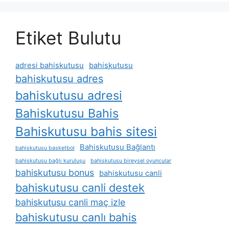
Etiket Bulutu
adresi bahiskutusu
bahiskutusu
bahiskutusu adres
bahiskutusu adresi
Bahiskutusu Bahis
Bahiskutusu bahis sitesi
Bahiskutusu Bağlantı
bahiskutusu basketbol
bahiskutusu bağlı kuruluşu
bahiskutusu bireysel oyuncular
bahiskutusu bonus
bahiskutusu canli
bahiskutusu canli destek
bahiskutusu canli maç izle
bahiskutusu canlı bahis