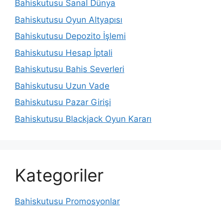
Bahiskutusu Sanal Dünya
Bahiskutusu Oyun Altyapısı
Bahiskutusu Depozito İşlemi
Bahiskutusu Hesap İptali
Bahiskutusu Bahis Severleri
Bahiskutusu Uzun Vade
Bahiskutusu Pazar Girişi
Bahiskutusu Blackjack Oyun Kararı
Kategoriler
Bahiskutusu Promosyonlar