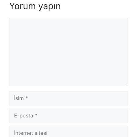
Yorum yapın
Yorum
İsim
E-
posta
İnternet