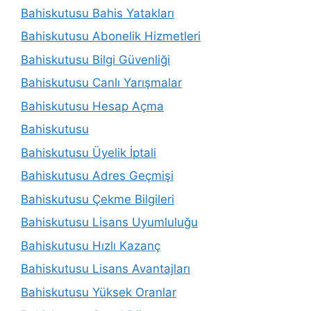
Bahiskutusu Bahis Yatakları
Bahiskutusu Abonelik Hizmetleri
Bahiskutusu Bilgi Güvenliği
Bahiskutusu Canlı Yarışmalar
Bahiskutusu Hesap Açma
Bahiskutusu
Bahiskutusu Üyelik İptali
Bahiskutusu Adres Geçmişi
Bahiskutusu Çekme Bilgileri
Bahiskutusu Lisans Uyumluluğu
Bahiskutusu Hızlı Kazanç
Bahiskutusu Lisans Avantajları
Bahiskutusu Yüksek Oranlar