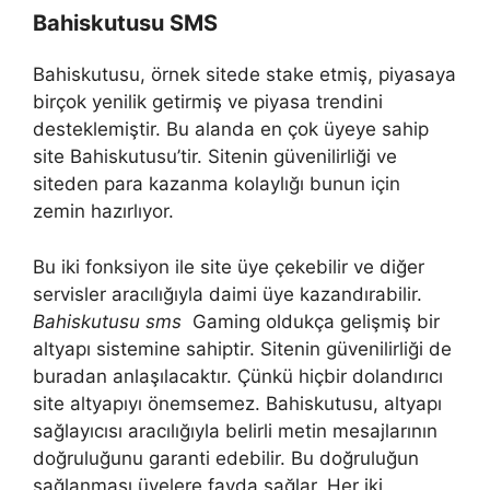
Bahiskutusu SMS
Bahiskutusu, örnek sitede stake etmiş, piyasaya
birçok yenilik getirmiş ve piyasa trendini
desteklemiştir. Bu alanda en çok üyeye sahip
site Bahiskutusu’tir. Sitenin güvenilirliği ve
siteden para kazanma kolaylığı bunun için
zemin hazırlıyor.
Bu iki fonksiyon ile site üye çekebilir ve diğer
servisler aracılığıyla daimi üye kazandırabilir.
Bahiskutusu sms
Gaming oldukça gelişmiş bir
altyapı sistemine sahiptir. Sitenin güvenilirliği de
buradan anlaşılacaktır. Çünkü hiçbir dolandırıcı
site altyapıyı önemsemez. Bahiskutusu, altyapı
sağlayıcısı aracılığıyla belirli metin mesajlarının
doğruluğunu garanti edebilir. Bu doğruluğun
sağlanması üyelere fayda sağlar. Her iki