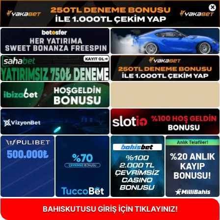
×
BAHISKUTUSU GİRİŞ İÇİN TIKLAYINIZ!