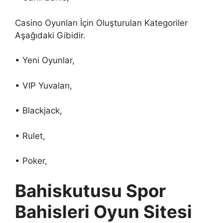
Casino Oyunları İçin Oluşturulan Kategoriler
Aşağıdaki Gibidir.
• Yeni Oyunlar,
• VIP Yuvaları,
• Blackjack,
• Rulet,
• Poker,
Bahiskutusu Spor
Bahisleri Oyun Sitesi