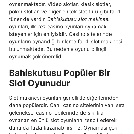
oynanmaktadır. Video slotlar, klasik slotlar,
poker slotları ve diğer birçok slot türü gibi farklı
türler de vardır.
Bahiskutusu slot makinası
oyunları, ilk kez casino oyunları oynamak
isteyenler için en iyisidir. Casino sitelerinde
oyunların oynandığı binlerce farklı slot makinesi
bulunmaktadır. Bu nedenle oyunu bilinçli
oynamak çok önemlidir.
Bahiskutusu Popüler Bir
Slot Oyunudur
Slot makinesi oyunları genellikle diğerlerinden
daha popülerdir. Canlı casino sitelerinin yanı sıra
geleneksel casino lobilerinde de sıklıkla
oynanan en ünlü slot oyunlarını tespit ederek
daha da fazla kazanabilirsiniz. Oynaması çok