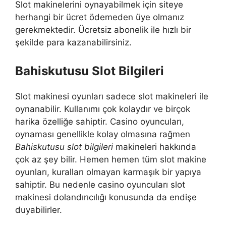
Slot makinelerini oynayabilmek için siteye
herhangi bir ücret ödemeden üye olmanız
gerekmektedir. Ücretsiz abonelik ile hızlı bir
şekilde para kazanabilirsiniz.
Bahiskutusu Slot Bilgileri
Slot makinesi oyunları sadece slot makineleri ile
oynanabilir. Kullanımı çok kolaydır ve birçok
harika özelliğe sahiptir. Casino oyuncuları,
oynaması genellikle kolay olmasına rağmen
Bahiskutusu slot bilgileri
makineleri hakkında
çok az şey bilir. Hemen hemen tüm slot makine
oyunları, kuralları olmayan karmaşık bir yapıya
sahiptir. Bu nedenle casino oyuncuları slot
makinesi dolandırıcılığı konusunda da endişe
duyabilirler.