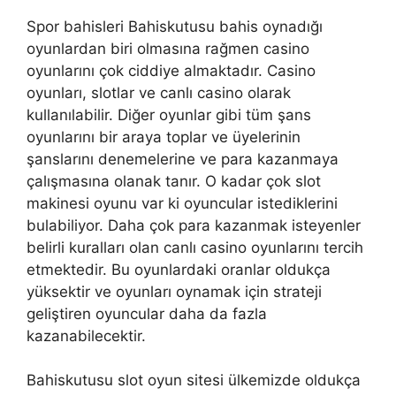
Spor bahisleri Bahiskutusu bahis oynadığı
oyunlardan biri olmasına rağmen casino
oyunlarını çok ciddiye almaktadır. Casino
oyunları, slotlar ve canlı casino olarak
kullanılabilir. Diğer oyunlar gibi tüm şans
oyunlarını bir araya toplar ve üyelerinin
şanslarını denemelerine ve para kazanmaya
çalışmasına olanak tanır. O kadar çok slot
makinesi oyunu var ki oyuncular istediklerini
bulabiliyor. Daha çok para kazanmak isteyenler
belirli kuralları olan canlı casino oyunlarını tercih
etmektedir. Bu oyunlardaki oranlar oldukça
yüksektir ve oyunları oynamak için strateji
geliştiren oyuncular daha da fazla
kazanabilecektir.
Bahiskutusu slot oyun sitesi ülkemizde oldukça