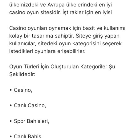
ülkemizdeki ve Avrupa ülkelerindeki en iyi
casino oyun sitesidir. İştirakler için en iyisi
Casino oyunları oynamak için basit ve kullanımı
kolay bir tasarıma sahiptir. Siteye giriş yapan
kullanıcılar, sitedeki oyun kategorisini seçerek
istedikleri oyunlara erişebilirler.
Oyun Türleri İçin Oluşturulan Kategoriler Şu
Şekildedir:
• Casino,
• Canlı Casino,
• Spor Bahisleri,
• Canlı Bahis,