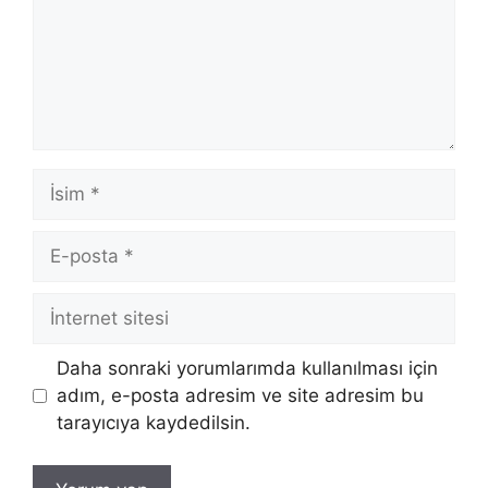
İsim
E-
posta
İnternet
sitesi
Daha sonraki yorumlarımda kullanılması için
adım, e-posta adresim ve site adresim bu
tarayıcıya kaydedilsin.