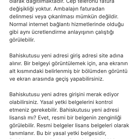
olarak dağıtılmaktadır. Cep telefonu fatura
değişikliği yoktur. Ambalajın faturadan
delinmesi veya çıkarılması mümkün değildir.
Normal internet bağlantı hizmetlerinde olduğu
gibi aynı ücretlendirme anlayışının çalıştığı
görülebilir.
Bahiskutusu yeni adresi giriş adresi site adına
alınır. Bir belgeyi görüntülemek için, ana ekranın
alt kısmındaki belirlenmiş bir bölümden görüntü
ve ekran arasında geçiş yapabilirsiniz.
Bahiskutusu yeni adres girişini merak ediyor
olabilirsiniz. Yasal yetki belgelerini kontrol
etmeniz gerekebilir. Bahiskutusu yeni adresi
lisanslı mı? Evet, resmi bir belgenin zenginliği
görülebilir. Resmi belgeler lisans belgeleri olarak
tanımlanır. Bu bir yasal yetki belgesidir,