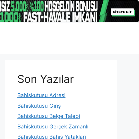
Son Yazılar
Bahiskutusu Adresi
Bahiskutusu Giriş
Bahiskutusu Belge Talebi
Bahiskutusu Gerçek Zamanlı
Bahiskutusu Bahis Yatakları