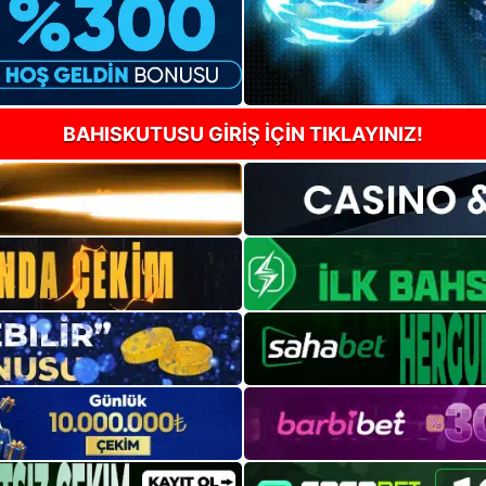
BAHISKUTUSU GİRİŞ İÇİN TIKLAYINIZ!