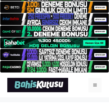
İçeriğe
atla
Menü