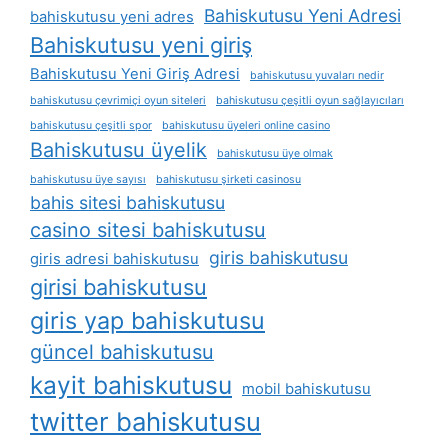
Bahiskutusu Yeni Adresi
bahiskutusu yeni adres
Bahiskutusu yeni giriş
Bahiskutusu Yeni Giriş Adresi
bahiskutusu yuvaları nedir
bahiskutusu çevrimiçi oyun siteleri
bahiskutusu çeşitli oyun sağlayıcıları
bahiskutusu çeşitli spor
bahiskutusu üyeleri online casino
Bahiskutusu üyelik
bahiskutusu üye olmak
bahiskutusu üye sayısı
bahiskutusu şirketi casinosu
bahis sitesi bahiskutusu
casino sitesi bahiskutusu
giris bahiskutusu
giris adresi bahiskutusu
girisi bahiskutusu
giris yap bahiskutusu
güncel bahiskutusu
kayit bahiskutusu
mobil bahiskutusu
twitter bahiskutusu