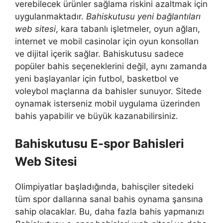
verebilecek ürünler sağlama riskini azaltmak için
uygulanmaktadır.
Bahiskutusu yeni bağlantıları
web sitesi
, kara tabanlı işletmeler, oyun ağları,
internet ve mobil casinolar için oyun konsolları
ve dijital içerik sağlar. Bahiskutusu sadece
popüler bahis seçeneklerini değil, aynı zamanda
yeni başlayanlar için futbol, ​​basketbol ve
voleybol maçlarına da bahisler sunuyor. Sitede
oynamak isterseniz mobil uygulama üzerinden
bahis yapabilir ve büyük kazanabilirsiniz.
Bahiskutusu E-spor Bahisleri
Web Sitesi
Olimpiyatlar başladığında, bahisçiler sitedeki
tüm spor dallarına sanal bahis oynama şansına
sahip olacaklar. Bu, daha fazla bahis yapmanızı