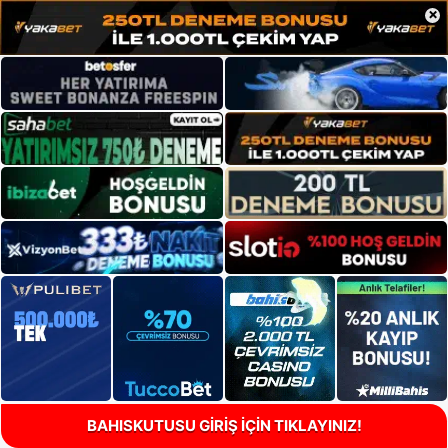
×
BAHISKUTUSU GİRİŞ İÇİN TIKLAYINIZ!