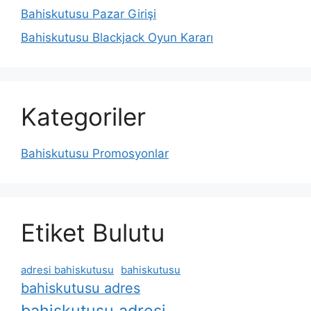
Bahiskutusu Pazar Girişi
Bahiskutusu Blackjack Oyun Kararı
Kategoriler
Bahiskutusu Promosyonlar
Etiket Bulutu
adresi bahiskutusu
bahiskutusu
bahiskutusu adres
bahiskutusu adresi