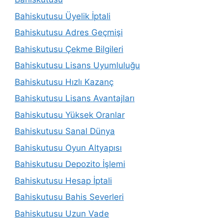
Bahiskutusu Üyelik İptali
Bahiskutusu Adres Geçmişi
Bahiskutusu Çekme Bilgileri
Bahiskutusu Lisans Uyumluluğu
Bahiskutusu Hızlı Kazanç
Bahiskutusu Lisans Avantajları
Bahiskutusu Yüksek Oranlar
Bahiskutusu Sanal Dünya
Bahiskutusu Oyun Altyapısı
Bahiskutusu Depozito İşlemi
Bahiskutusu Hesap İptali
Bahiskutusu Bahis Severleri
Bahiskutusu Uzun Vade