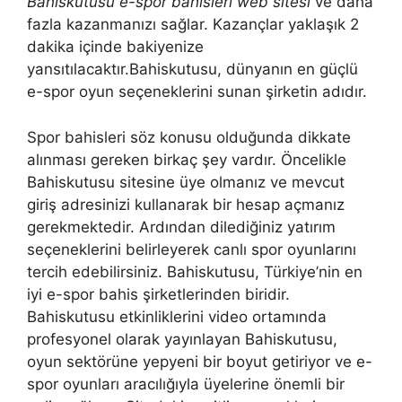
Bahiskutusu e-spor bahisleri web sitesi
ve daha
fazla kazanmanızı sağlar. Kazançlar yaklaşık 2
dakika içinde bakiyenize
yansıtılacaktır.Bahiskutusu, dünyanın en güçlü
e-spor oyun seçeneklerini sunan şirketin adıdır.
Spor bahisleri söz konusu olduğunda dikkate
alınması gereken birkaç şey vardır. Öncelikle
Bahiskutusu sitesine üye olmanız ve mevcut
giriş adresinizi kullanarak bir hesap açmanız
gerekmektedir. Ardından dilediğiniz yatırım
seçeneklerini belirleyerek canlı spor oyunlarını
tercih edebilirsiniz. Bahiskutusu, Türkiye’nin en
iyi e-spor bahis şirketlerinden biridir.
Bahiskutusu etkinliklerini video ortamında
profesyonel olarak yayınlayan Bahiskutusu,
oyun sektörüne yepyeni bir boyut getiriyor ve e-
spor oyunları aracılığıyla üyelerine önemli bir