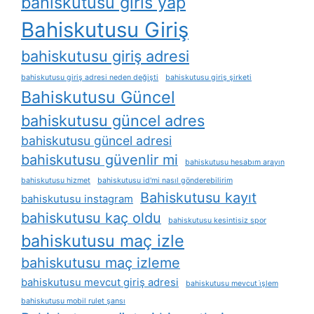
bahiskutusu giris yap
Bahiskutusu Giriş
bahiskutusu giriş adresi
bahiskutusu giriş adresi neden değişti
bahiskutusu giriş şirketi
Bahiskutusu Güncel
bahiskutusu güncel adres
bahiskutusu güncel adresi
bahiskutusu güvenlir mi
bahiskutusu hesabım arayın
bahiskutusu hizmet
bahiskutusu id'mi nasıl gönderebilirim
Bahiskutusu kayıt
bahiskutusu instagram
bahiskutusu kaç oldu
bahiskutusu kesintisiz spor
bahiskutusu maç izle
bahiskutusu maç izleme
bahiskutusu mevcut giriş adresi
bahiskutusu mevcut i̇şlem
bahiskutusu mobil rulet şansı