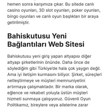
hemen sonra karşımıza çıkar. Bu sitede canlı
casino oyunları, 3D slot oyunları, poker oyunları,
bingo oyunları ve canlı oyun başlıkları bir araya
getirilmiştir.
Bahiskutusu Yeni
Bağlantıları Web Sitesi
Bahiskutusu yeni giriş yapan altyapısı diğer
altyapı şirketlerinin önünde. Daha önce de
söylediğim gibi Türkiye’de hala çok yaygın değil.
Ama iyi iletişim kurmasını biliyor. Şirket, süreçleri
netleştirmeye ve müşteri memnuniyetini
artırmaya çalışmaktadır. Bir marka olarak,
eğlence ve rekabet yoluyla üstün müşteri
hizmeti sunmaya çalışıyoruz. Güvenli Oyun
Politikamız, bireylere veya ailelerine zarar