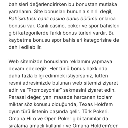
bahisleri değerlendirirken bu bonustan mutlaka
yararlanın. Site bonusları bununla sınırlı değil,
Bahiskutusu canlı casino bahis bölümü
onlarca
bonusu var. Canlı casino, poker ve spor bahisleri
gibi kategorilerde farklı bonus türleri vardır. Bu
kaybetme bonusu spor bahisleri kategorisine de
dahil edilebilir.
Web sitemizde bonusların reklamını yapmaya
devam edeceğiz. Her türlü bonus hakkında
daha fazla bilgi edinmek istiyorsanız, lütfen
resmi adresimizde bulunan web sitemizi ziyaret
edin ve “Promosyonlar” sekmesini ziyaret edin.
Parasal değer, yani masada harcanan toplam
miktar söz konusu olduğunda, Texas Hold’em
oyun türü listenin başında gelir. Türk Pokeri,
Omaha Hiro ve Open Poker gibi tanımlar da
sıralama amaçlı kullanılır ve Omaha Hold’em’den