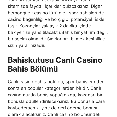
sitemizde faydalı içerikler bulacaksınız. Diğer
herhangi bir casino türü gibi, spor bahisleri de
casino bağımlılığı ve borç gibi potansiyel riskler
taşır. Kazançlar yaklaşık 2 dakika içinde
bakiyenize yansıtılacaktır.Bahis bir yatırım değil,
bir seçim olmalıdır.Sınırlarınızı bilmek kesinlikle
sizin yararınızadır.
Bahiskutusu Canlı Casino
Bahis Bölümü
Canlı casino bahis bölümü, spor bahislerinden
sonra en popüler kategorilerden biridir. Canlı
casinomuzda bahis yaptığınızda, kazanan bir
bonusla ödüllendirileceksiniz. Bu bonusla para
kaybederseniz, yine de geri ödeme bonusu
olarak alacaksınız. Canlı casino bölümündeki