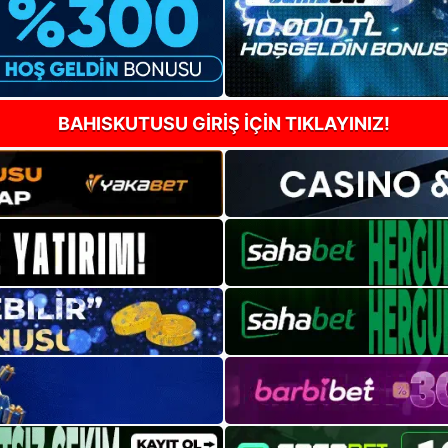
BAHISKUTUSU GİRİŞ İÇİN TIKLAYINIZ!