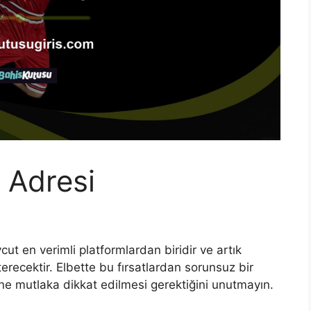
 Adresi
t en verimli platformlardan biridir ve artık
erecektir. Elbette bu fırsatlardan sorunsuz bir
ine mutlaka dikkat edilmesi gerektiğini unutmayın.