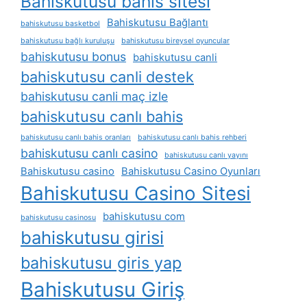
Bahiskutusu bahis sitesi
Bahiskutusu Bağlantı
bahiskutusu basketbol
bahiskutusu bağlı kuruluşu
bahiskutusu bireysel oyuncular
bahiskutusu bonus
bahiskutusu canli
bahiskutusu canli destek
bahiskutusu canli maç izle
bahiskutusu canlı bahis
bahiskutusu canlı bahis oranları
bahiskutusu canlı bahis rehberi
bahiskutusu canlı casino
bahiskutusu canlı yayını
Bahiskutusu casino
Bahiskutusu Casino Oyunları
Bahiskutusu Casino Sitesi
bahiskutusu com
bahiskutusu casinosu
bahiskutusu girisi
bahiskutusu giris yap
Bahiskutusu Giriş