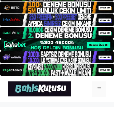
İçeriğe
atla
Menü