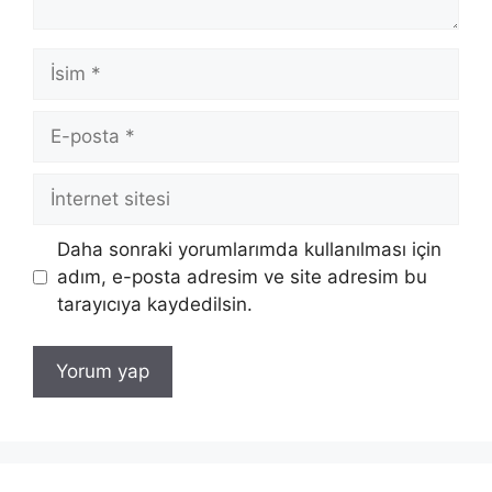
İsim
E-
posta
İnternet
sitesi
Daha sonraki yorumlarımda kullanılması için
adım, e-posta adresim ve site adresim bu
tarayıcıya kaydedilsin.