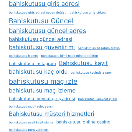
bahiskutusu giriş adresi
bahiskutusu giriş adresi neden değişti
bahiskutusu giriş şirketi
Bahiskutusu Güncel
bahiskutusu güncel adres
bahiskutusu güncel adresi
bahiskutusu güvenlir mi
bahiskutusu hesabım arayın
bahiskutusu hizmet
bahiskutusu id'mi nasıl gönderebilirim
Bahiskutusu kayıt
bahiskutusu instagram
bahiskutusu kaç oldu
bahiskutusu kesintisiz spor
bahiskutusu maç izle
bahiskutusu maç izleme
bahiskutusu mevcut giriş adresi
bahiskutusu mevcut i̇şlem
bahiskutusu mobil rulet şansı
Bahiskutusu müşteri hizmetleri
bahiskutusu online casino
bahiskutusu nasıl kayıt olunur
bahiskutusu para yatırmak