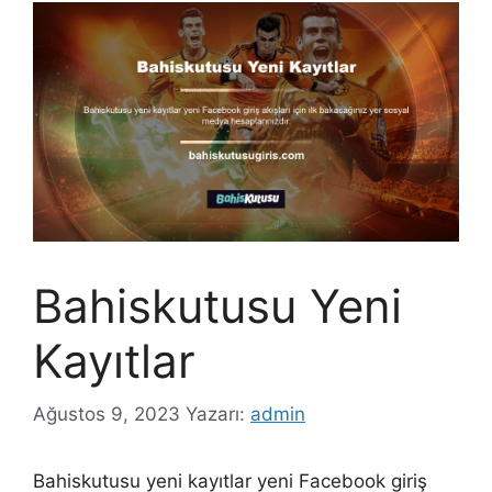
Bahiskutusu Yeni
Kayıtlar
Ağustos 9, 2023
Yazarı:
admin
Bahiskutusu yeni kayıtlar yeni Facebook giriş