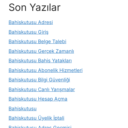
Son Yazılar
Bahiskutusu Adresi
Bahiskutusu Giriş
Bahiskutusu Belge Talebi
Bahiskutusu Gerçek Zamanlı
Bahiskutusu Bahis Yatakları
Bahiskutusu Abonelik Hizmetleri
Bahiskutusu Bilgi Güvenliği
Bahiskutusu Canlı Yarışmalar
Bahiskutusu Hesap Açma
Bahiskutusu
Bahiskutusu Üyelik İptali
Bahiskutusu Adres Geçmişi