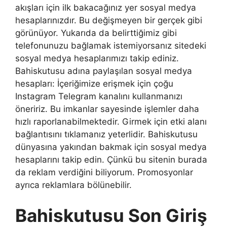
akışları için ilk bakacağınız yer sosyal medya
hesaplarınızdır. Bu değişmeyen bir gerçek gibi
görünüyor. Yukarıda da belirttiğimiz gibi
telefonunuzu bağlamak istemiyorsanız sitedeki
sosyal medya hesaplarımızı takip ediniz.
Bahiskutusu adına paylaşılan sosyal medya
hesapları: İçeriğimize erişmek için çoğu
Instagram Telegram kanalını kullanmanızı
öneririz. Bu imkanlar sayesinde işlemler daha
hızlı raporlanabilmektedir. Girmek için etki alanı
bağlantısını tıklamanız yeterlidir. Bahiskutusu
dünyasına yakından bakmak için sosyal medya
hesaplarını takip edin. Çünkü bu sitenin burada
da reklam verdiğini biliyorum. Promosyonlar
ayrıca reklamlara bölünebilir.
Bahiskutusu Son Giriş