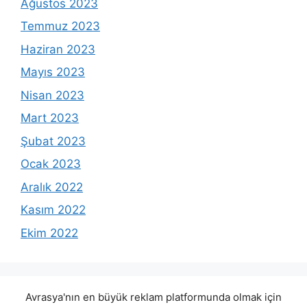
Ağustos 2023
Temmuz 2023
Haziran 2023
Mayıs 2023
Nisan 2023
Mart 2023
Şubat 2023
Ocak 2023
Aralık 2022
Kasım 2022
Ekim 2022
Avrasya'nın en büyük reklam platformunda olmak için