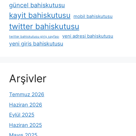
güncel bahiskutusu
kayit bahiskutusu
mobil bahiskutusu
twitter bahiskutusu
yeni adresi bahiskutusu
twitter bahiskutusu giriş sayfası
yeni giris bahiskutusu
Arşivler
Temmuz 2026
Haziran 2026
Eylül 2025
Haziran 2025
Mayıs 2025