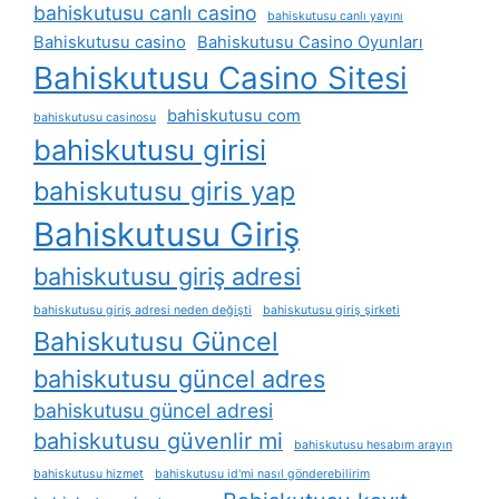
bahiskutusu canlı casino
bahiskutusu canlı yayını
Bahiskutusu casino
Bahiskutusu Casino Oyunları
Bahiskutusu Casino Sitesi
bahiskutusu com
bahiskutusu casinosu
bahiskutusu girisi
bahiskutusu giris yap
Bahiskutusu Giriş
bahiskutusu giriş adresi
bahiskutusu giriş adresi neden değişti
bahiskutusu giriş şirketi
Bahiskutusu Güncel
bahiskutusu güncel adres
bahiskutusu güncel adresi
bahiskutusu güvenlir mi
bahiskutusu hesabım arayın
bahiskutusu hizmet
bahiskutusu id'mi nasıl gönderebilirim