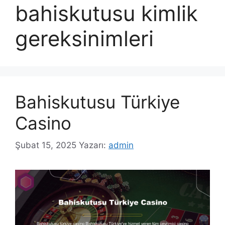
bahiskutusu kimlik
gereksinimleri
Bahiskutusu Türkiye
Casino
Şubat 15, 2025
Yazarı:
admin