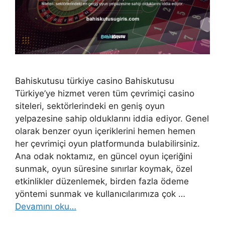
Bahiskutusu türkiye casino Bahiskutusu
Türkiye’ye hizmet veren tüm çevrimiçi casino
siteleri, sektörlerindeki en geniş oyun
yelpazesine sahip olduklarını iddia ediyor. Genel
olarak benzer oyun içeriklerini hemen hemen
her çevrimiçi oyun platformunda bulabilirsiniz.
Ana odak noktamız, en güncel oyun içeriğini
sunmak, oyun süresine sınırlar koymak, özel
etkinlikler düzenlemek, birden fazla ödeme
yöntemi sunmak ve kullanıcılarımıza çok …
Devamını oku…