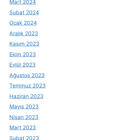
Mart 2024
Şubat 2024
Ocak 2024
Aralık 2023
Kasım 2023
Ekim 2023
Eylül 2023
Ağustos 2023
Temmuz 2023
Haziran 2023
Mayıs 2023
Nisan 2023
Mart 2023
Şubat 2023