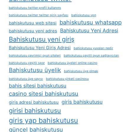
bahiskutusu twitter profil kullanımı
bahiskutusu twitter twitter giriş sayfası
bahiskutusu vpn
bahiskutusu whatsapp
bahiskutusu web sitesi
Bahiskutusu Yeni Adresi
bahiskutusu yeni adres
Bahiskutusu yeni giriş
Bahiskutusu Yeni Giriş Adresi
bahiskutusu yuvaları nedir
bahiskutusu çevrimiçi oyun siteleri
bahiskutusu çeşitli oyun sağlayıcıları
bahiskutusu çeşitli spor
bahiskutusu üyeleri online casino
Bahiskutusu üyelik
bahiskutusu üye olmak
bahiskutusu üye sayısı
bahiskutusu şirketi casinosu
bahis sitesi bahiskutusu
casino sitesi bahiskutusu
giris bahiskutusu
giris adresi bahiskutusu
girisi bahiskutusu
giris yap bahiskutusu
güncel bahiskutusu