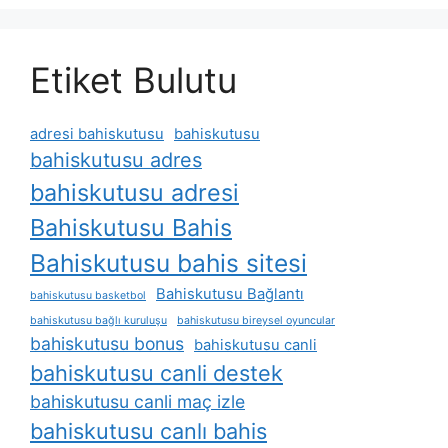
Etiket Bulutu
adresi bahiskutusu
bahiskutusu
bahiskutusu adres
bahiskutusu adresi
Bahiskutusu Bahis
Bahiskutusu bahis sitesi
Bahiskutusu Bağlantı
bahiskutusu basketbol
bahiskutusu bağlı kuruluşu
bahiskutusu bireysel oyuncular
bahiskutusu bonus
bahiskutusu canli
bahiskutusu canli destek
bahiskutusu canli maç izle
bahiskutusu canlı bahis