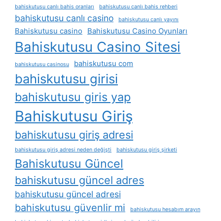
bahiskutusu canlı bahis oranları
bahiskutusu canlı bahis rehberi
bahiskutusu canlı casino
bahiskutusu canlı yayını
Bahiskutusu casino
Bahiskutusu Casino Oyunları
Bahiskutusu Casino Sitesi
bahiskutusu com
bahiskutusu casinosu
bahiskutusu girisi
bahiskutusu giris yap
Bahiskutusu Giriş
bahiskutusu giriş adresi
bahiskutusu giriş adresi neden değişti
bahiskutusu giriş şirketi
Bahiskutusu Güncel
bahiskutusu güncel adres
bahiskutusu güncel adresi
bahiskutusu güvenlir mi
bahiskutusu hesabım arayın