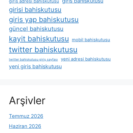
giris bahiskutusu
giris adresi bahiskutusu
girisi bahiskutusu
giris yap bahiskutusu
güncel bahiskutusu
kayit bahiskutusu
mobil bahiskutusu
twitter bahiskutusu
yeni adresi bahiskutusu
twitter bahiskutusu giriş sayfası
yeni giris bahiskutusu
Arşivler
Temmuz 2026
Haziran 2026