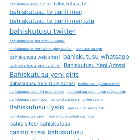
bahiskutusu tv
bahiskutusu temel bilgiler
bahiskutusu tv canli maç
bahiskutusu tv canli maç izle
bahiskutusu twitter
bahiskutusu twitter profil kullanımı
bahiskutusu twitter twitter giriş sayfası
bahiskutusu vpn
bahiskutusu whatsapp
bahiskutusu web sitesi
Bahiskutusu Yeni Adresi
bahiskutusu yeni adres
Bahiskutusu yeni giriş
Bahiskutusu Yeni Giriş Adresi
bahiskutusu yuvaları nedir
bahiskutusu çevrimiçi oyun siteleri
bahiskutusu çeşitli oyun sağlayıcıları
bahiskutusu çeşitli spor
bahiskutusu üyeleri online casino
Bahiskutusu üyelik
bahiskutusu üye olmak
bahiskutusu üye sayısı
bahiskutusu şirketi casinosu
bahis sitesi bahiskutusu
casino sitesi bahiskutusu