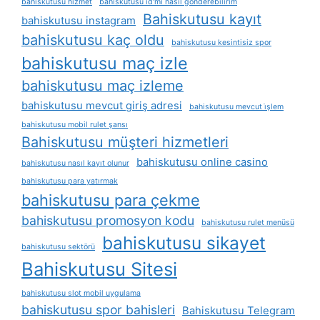
bahiskutusu hizmet
bahiskutusu id'mi nasıl gönderebilirim
Bahiskutusu kayıt
bahiskutusu instagram
bahiskutusu kaç oldu
bahiskutusu kesintisiz spor
bahiskutusu maç izle
bahiskutusu maç izleme
bahiskutusu mevcut giriş adresi
bahiskutusu mevcut i̇şlem
bahiskutusu mobil rulet şansı
Bahiskutusu müşteri hizmetleri
bahiskutusu online casino
bahiskutusu nasıl kayıt olunur
bahiskutusu para yatırmak
bahiskutusu para çekme
bahiskutusu promosyon kodu
bahiskutusu rulet menüsü
bahiskutusu sikayet
bahiskutusu sektörü
Bahiskutusu Sitesi
bahiskutusu slot mobil uygulama
bahiskutusu spor bahisleri
Bahiskutusu Telegram