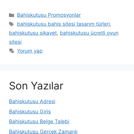
Kategoriler
Bahiskutusu Promosyonlar
Etiketler
bahiskutusu bahis sitesi tasarım türleri
,
bahiskutusu sikayet
,
bahiskutusu ücretli oyun
sitesi
Yorum yap
Son Yazılar
Bahiskutusu Adresi
Bahiskutusu Giriş
Bahiskutusu Belge Talebi
Bahiskutusu Gerçek Zamanlı