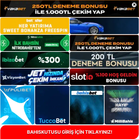
×
BAHISKUTUSU GİRİŞ İÇİN TIKLAYINIZ!