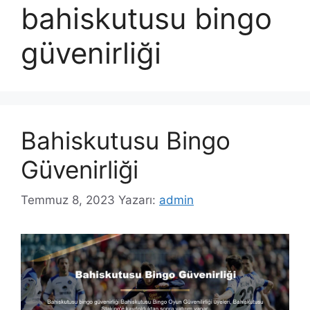
bahiskutusu bingo
güvenirliği
Bahiskutusu Bingo
Güvenirliği
Temmuz 8, 2023
Yazarı:
admin