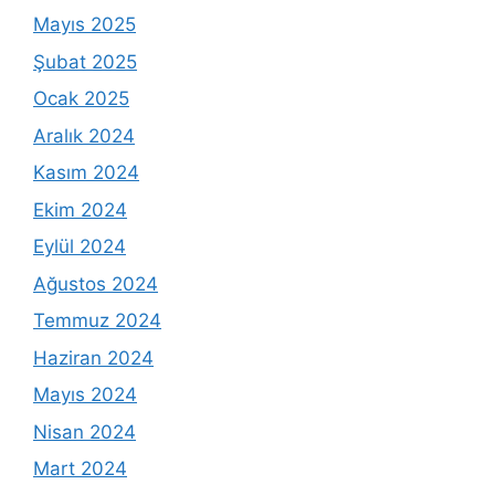
Mayıs 2025
Şubat 2025
Ocak 2025
Aralık 2024
Kasım 2024
Ekim 2024
Eylül 2024
Ağustos 2024
Temmuz 2024
Haziran 2024
Mayıs 2024
Nisan 2024
Mart 2024