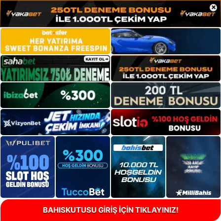
×
BAHISKUTUSU GİRİŞ İÇİN TIKLAYINIZ!