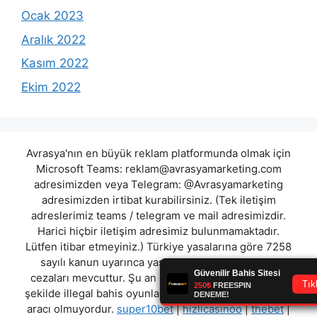
Ocak 2023
Aralık 2022
Kasım 2022
Ekim 2022
Avrasya'nın en büyük reklam platformunda olmak için
Microsoft Teams:
reklam@avrasyamarketing.com
adresimizden veya Telegram: @Avrasyamarketing
adresimizden irtibat kurabilirsiniz. (Tek iletişim
adreslerimiz teams / telegram ve mail adresimizdir.
Harici hiçbir iletişim adresimiz bulunmamaktadır.
Lütfen itibar etmeyiniz.) Türkiye yasalarına göre 7258
sayılı kanun uyarınca yasa dışı bahis oynamanın
cezaları mevcuttur. Şu an bulunduğunuz site hiç bir
şekilde illegal bahis oyunları oynatmıyor ve oynamaya
aracı olmuyordur.
super10bet
|
hizlicasinoo
|
thebet
|