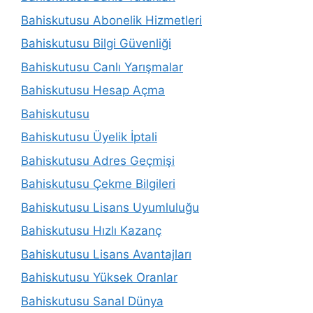
Bahiskutusu Abonelik Hizmetleri
Bahiskutusu Bilgi Güvenliği
Bahiskutusu Canlı Yarışmalar
Bahiskutusu Hesap Açma
Bahiskutusu
Bahiskutusu Üyelik İptali
Bahiskutusu Adres Geçmişi
Bahiskutusu Çekme Bilgileri
Bahiskutusu Lisans Uyumluluğu
Bahiskutusu Hızlı Kazanç
Bahiskutusu Lisans Avantajları
Bahiskutusu Yüksek Oranlar
Bahiskutusu Sanal Dünya