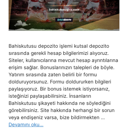
Bahiskutusu depozito işlemi kutsal depozito
sırasında gerekli hesap bilgilerimizi alıyoruz.
Siteler, kullanıcılarına mevcut hesap ayrıntılarına
erişim sağlar. Bonuslarınızın talepleri de böyle.
Yatırım sırasında zaten belirli bir formu
dolduruyorsunuz. Formu doldururken bilgileri
paylaşıyoruz. Bir bonus istemek istiyorsanız,
isteğinizi paylaşabilirsiniz. İnsanların
Bahiskutusu şikayeti hakkında ne söylediğini
görebilirsiniz. Site hakkında herhangi bir sorun
veya endişeniz varsa, bize bildirmekten …
Devamını oku…