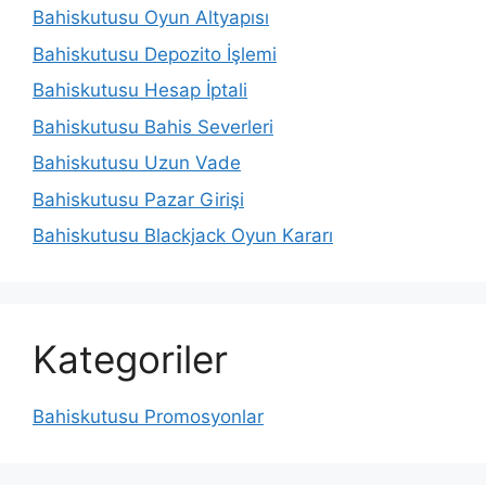
Bahiskutusu Oyun Altyapısı
Bahiskutusu Depozito İşlemi
Bahiskutusu Hesap İptali
Bahiskutusu Bahis Severleri
Bahiskutusu Uzun Vade
Bahiskutusu Pazar Girişi
Bahiskutusu Blackjack Oyun Kararı
Kategoriler
Bahiskutusu Promosyonlar