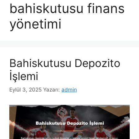
bahiskutusu finans
yönetimi
Bahiskutusu Depozito
İşlemi
Eylül 3, 2025
Yazarı:
admin