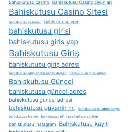
Bahiskutusu casino
Bahiskutusu Casino Oyunları
Bahiskutusu Casino Sitesi
bahiskutusu com
bahiskutusu casinosu
bahiskutusu girisi
bahiskutusu giris yap
Bahiskutusu Giriş
bahiskutusu giriş adresi
bahiskutusu giriş adresi neden değişti
bahiskutusu giriş şirketi
Bahiskutusu Güncel
bahiskutusu güncel adres
bahiskutusu güncel adresi
bahiskutusu güvenlir mi
bahiskutusu hesabım arayın
bahiskutusu hizmet
bahiskutusu id'mi nasıl gönderebilirim
Bahiskutusu kayıt
bahiskutusu instagram