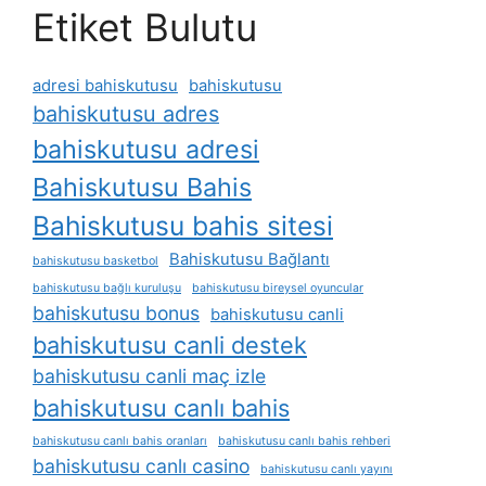
Etiket Bulutu
adresi bahiskutusu
bahiskutusu
bahiskutusu adres
bahiskutusu adresi
Bahiskutusu Bahis
Bahiskutusu bahis sitesi
Bahiskutusu Bağlantı
bahiskutusu basketbol
bahiskutusu bağlı kuruluşu
bahiskutusu bireysel oyuncular
bahiskutusu bonus
bahiskutusu canli
bahiskutusu canli destek
bahiskutusu canli maç izle
bahiskutusu canlı bahis
bahiskutusu canlı bahis oranları
bahiskutusu canlı bahis rehberi
bahiskutusu canlı casino
bahiskutusu canlı yayını