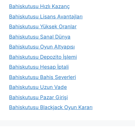
Bahiskutusu Hızlı Kazanç
Bahiskutusu Lisans Avantajları
Bahiskutusu Yüksek Oranlar
Bahiskutusu Sanal Dünya
Bahiskutusu Oyun Altyapısı
Bahiskutusu Depozito İşlemi
Bahiskutusu Hesap İptali
Bahiskutusu Bahis Severleri
Bahiskutusu Uzun Vade
Bahiskutusu Pazar Girişi
Bahiskutusu Blackjack Oyun Kararı