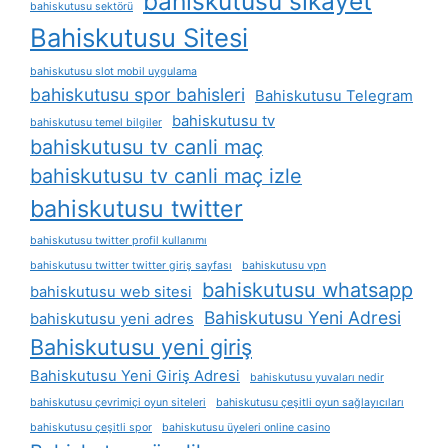
bahiskutusu sikayet
bahiskutusu sektörü
Bahiskutusu Sitesi
bahiskutusu slot mobil uygulama
bahiskutusu spor bahisleri
Bahiskutusu Telegram
bahiskutusu tv
bahiskutusu temel bilgiler
bahiskutusu tv canli maç
bahiskutusu tv canli maç izle
bahiskutusu twitter
bahiskutusu twitter profil kullanımı
bahiskutusu twitter twitter giriş sayfası
bahiskutusu vpn
bahiskutusu whatsapp
bahiskutusu web sitesi
Bahiskutusu Yeni Adresi
bahiskutusu yeni adres
Bahiskutusu yeni giriş
Bahiskutusu Yeni Giriş Adresi
bahiskutusu yuvaları nedir
bahiskutusu çevrimiçi oyun siteleri
bahiskutusu çeşitli oyun sağlayıcıları
bahiskutusu çeşitli spor
bahiskutusu üyeleri online casino