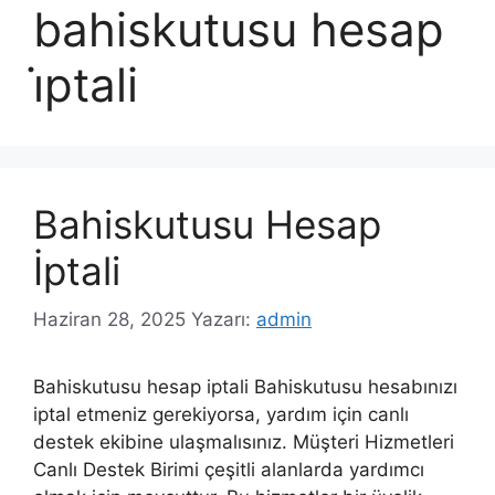
bahiskutusu hesap
i̇ptali
Bahiskutusu Hesap
İptali
Haziran 28, 2025
Yazarı:
admin
Bahiskutusu hesap iptali Bahiskutusu hesabınızı
iptal etmeniz gerekiyorsa, yardım için canlı
destek ekibine ulaşmalısınız. Müşteri Hizmetleri
Canlı Destek Birimi çeşitli alanlarda yardımcı