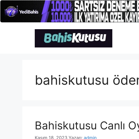
İçeriğe
atla
bahiskutusu ödem
Bahiskutusu Canlı O
Kasım 18, 2023
Yazarı:
admin