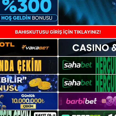
BAHISKUTUSU GİRİŞ İÇİN TIKLAYINIZ!