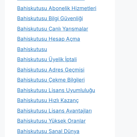
Bahiskutusu Abonelik Hizmetleri
Bahiskutusu Bilgi Güvenliği
Bahiskutusu Canlı Yarışmalar
Bahiskutusu Hesap Açma
Bahiskutusu
Bahiskutusu Üyelik İptali
Bahiskutusu Adres Geçmişi
Bahiskutusu Çekme Bilgileri
Bahiskutusu Lisans Uyumluluğu
Bahiskutusu Hızlı Kazanç
Bahiskutusu Lisans Avantajları
Bahiskutusu Yüksek Oranlar
Bahiskutusu Sanal Dünya