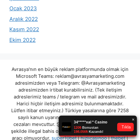
Ocak 2023
Aralık 2022
Kasım 2022
Ekim 2022
Avrasya'nın en büyük reklam platformunda olmak için
Microsoft Teams:
reklam@avrasyamarketing.com
adresimizden veya Telegram: @Avrasyamarketing
adresimizden irtibat kurabilirsiniz. (Tek iletişim
adreslerimiz teams / telegram ve mail adresimizdir.
Harici hiçbir iletişim adresimiz bulunmamaktadır.
Lütfen itibar etmeyiniz.) Türkiye yasalarına göre 7258
sayılı kanun uyarınca yasa dışı bahis oynamanın
cezaları mevcuttur. Şu an bulunduğunuz site hiç bir
şekilde illegal bahis oyunları oynatmıyor ve oynamaya
aracı olmuyordur.
super10bet
|
hizlicasinoo
|
thebet
|