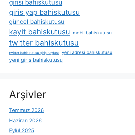
girisi bahiskutusu
giris yap bahiskutusu
güncel bahiskutusu
kayit bahiskutusu
mobil bahiskutusu
twitter bahiskutusu
yeni adresi bahiskutusu
twitter bahiskutusu giriş sayfası
yeni giris bahiskutusu
Arşivler
Temmuz 2026
Haziran 2026
Eylül 2025