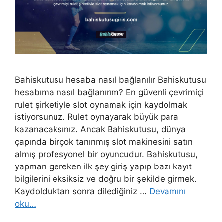
Bahiskutusu hesaba nasıl bağlanılır Bahiskutusu
hesabıma nasıl bağlanırım? En güvenli çevrimiçi
rulet şirketiyle slot oynamak için kaydolmak
istiyorsunuz. Rulet oynayarak büyük para
kazanacaksınız. Ancak Bahiskutusu, dünya
çapında birçok tanınmış slot makinesini satın
almış profesyonel bir oyuncudur. Bahiskutusu,
yapman gereken ilk şey giriş yapıp bazı kayıt
bilgilerini eksiksiz ve doğru bir şekilde girmek.
Kaydolduktan sonra dilediğiniz …
Devamını
oku…