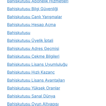
Bahiskutusu Abonelik Hizmetleri
Bahiskutusu Bilgi Güvenliği
Bahiskutusu Canlı Yarışmalar
Bahiskutusu Hesap Açma
Bahiskutusu
Bahiskutusu Üyelik İptali
Bahiskutusu Adres Geçmişi
Bahiskutusu Çekme Bilgileri
Bahiskutusu Lisans Uyumluluğu
Bahiskutusu Hızlı Kazanç
Bahiskutusu Lisans Avantajları
Bahiskutusu Yüksek Oranlar
Bahiskutusu Sanal Dünya
Bahiskutusu Oyun Altyapısı