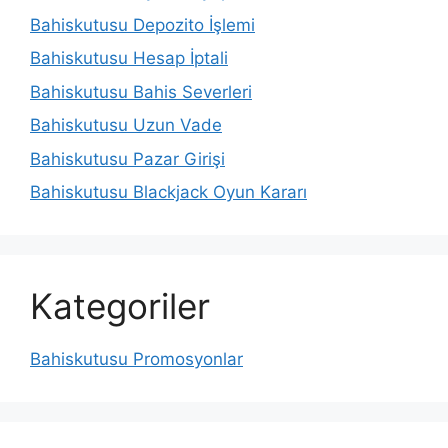
Bahiskutusu Depozito İşlemi
Bahiskutusu Hesap İptali
Bahiskutusu Bahis Severleri
Bahiskutusu Uzun Vade
Bahiskutusu Pazar Girişi
Bahiskutusu Blackjack Oyun Kararı
Kategoriler
Bahiskutusu Promosyonlar