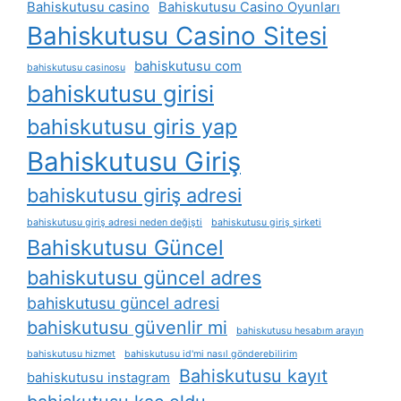
Bahiskutusu casino
Bahiskutusu Casino Oyunları
Bahiskutusu Casino Sitesi
bahiskutusu com
bahiskutusu casinosu
bahiskutusu girisi
bahiskutusu giris yap
Bahiskutusu Giriş
bahiskutusu giriş adresi
bahiskutusu giriş adresi neden değişti
bahiskutusu giriş şirketi
Bahiskutusu Güncel
bahiskutusu güncel adres
bahiskutusu güncel adresi
bahiskutusu güvenlir mi
bahiskutusu hesabım arayın
bahiskutusu hizmet
bahiskutusu id'mi nasıl gönderebilirim
Bahiskutusu kayıt
bahiskutusu instagram