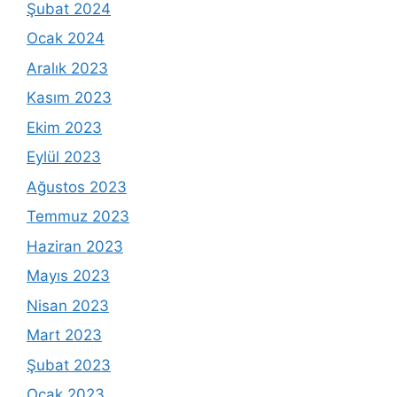
Şubat 2024
Ocak 2024
Aralık 2023
Kasım 2023
Ekim 2023
Eylül 2023
Ağustos 2023
Temmuz 2023
Haziran 2023
Mayıs 2023
Nisan 2023
Mart 2023
Şubat 2023
Ocak 2023