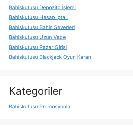
Bahiskutusu Depozito İşlemi
Bahiskutusu Hesap İptali
Bahiskutusu Bahis Severleri
Bahiskutusu Uzun Vade
Bahiskutusu Pazar Girişi
Bahiskutusu Blackjack Oyun Kararı
Kategoriler
Bahiskutusu Promosyonlar