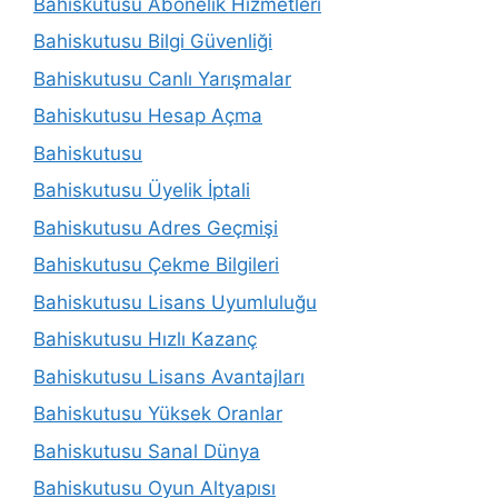
Bahiskutusu Abonelik Hizmetleri
Bahiskutusu Bilgi Güvenliği
Bahiskutusu Canlı Yarışmalar
Bahiskutusu Hesap Açma
Bahiskutusu
Bahiskutusu Üyelik İptali
Bahiskutusu Adres Geçmişi
Bahiskutusu Çekme Bilgileri
Bahiskutusu Lisans Uyumluluğu
Bahiskutusu Hızlı Kazanç
Bahiskutusu Lisans Avantajları
Bahiskutusu Yüksek Oranlar
Bahiskutusu Sanal Dünya
Bahiskutusu Oyun Altyapısı