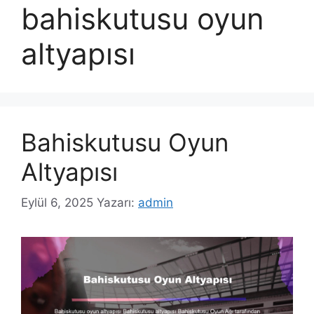
bahiskutusu oyun
altyapısı
Bahiskutusu Oyun
Altyapısı
Eylül 6, 2025
Yazarı:
admin