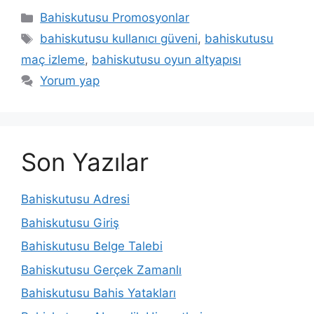
Kategoriler
Bahiskutusu Promosyonlar
Etiketler
bahiskutusu kullanıcı güveni
,
bahiskutusu
maç izleme
,
bahiskutusu oyun altyapısı
Yorum yap
Son Yazılar
Bahiskutusu Adresi
Bahiskutusu Giriş
Bahiskutusu Belge Talebi
Bahiskutusu Gerçek Zamanlı
Bahiskutusu Bahis Yatakları