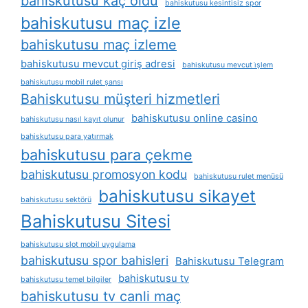
bahiskutusu kaç oldu
bahiskutusu kesintisiz spor
bahiskutusu maç izle
bahiskutusu maç izleme
bahiskutusu mevcut giriş adresi
bahiskutusu mevcut i̇şlem
bahiskutusu mobil rulet şansı
Bahiskutusu müşteri hizmetleri
bahiskutusu online casino
bahiskutusu nasıl kayıt olunur
bahiskutusu para yatırmak
bahiskutusu para çekme
bahiskutusu promosyon kodu
bahiskutusu rulet menüsü
bahiskutusu sikayet
bahiskutusu sektörü
Bahiskutusu Sitesi
bahiskutusu slot mobil uygulama
bahiskutusu spor bahisleri
Bahiskutusu Telegram
bahiskutusu tv
bahiskutusu temel bilgiler
bahiskutusu tv canli maç