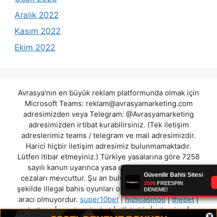
Aralık 2022
Kasım 2022
Ekim 2022
Avrasya'nın en büyük reklam platformunda olmak için
Microsoft Teams:
reklam@avrasyamarketing.com
adresimizden veya Telegram: @Avrasyamarketing
adresimizden irtibat kurabilirsiniz. (Tek iletişim
adreslerimiz teams / telegram ve mail adresimizdir.
Harici hiçbir iletişim adresimiz bulunmamaktadır.
Lütfen itibar etmeyiniz.) Türkiye yasalarına göre 7258
sayılı kanun uyarınca yasa dışı bahis oynamanın
cezaları mevcuttur. Şu an bulunduğunuz site hiç bir
şekilde illegal bahis oyunları oynatmıyor ve oynamaya
aracı olmuyordur.
super10bet
|
hizlicasinoo
|
thebet
|
betloca
|
royalgardenbet
|
alfabahis
|
vdcasino
|
×