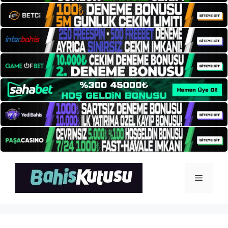
İçeriğe
atla
Menü