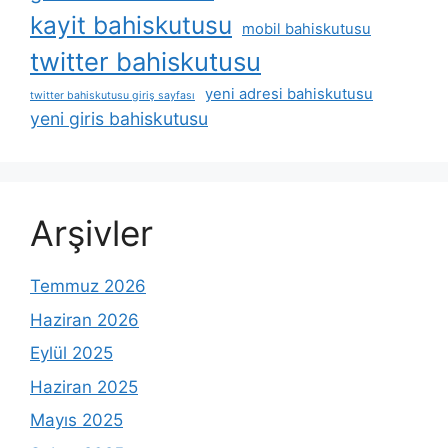
kayit bahiskutusu
mobil bahiskutusu
twitter bahiskutusu
yeni adresi bahiskutusu
twitter bahiskutusu giriş sayfası
yeni giris bahiskutusu
Arşivler
Temmuz 2026
Haziran 2026
Eylül 2025
Haziran 2025
Mayıs 2025