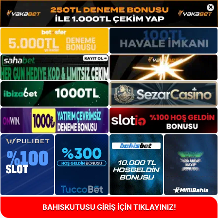
×
BAHISKUTUSU GİRİŞ İÇİN TIKLAYINIZ!