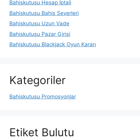
Bahiskutusu Hesap İptali
Bahiskutusu Bahis Severleri
Bahiskutusu Uzun Vade
Bahiskutusu Pazar Girişi
Bahiskutusu Blackjack Oyun Kararı
Kategoriler
Bahiskutusu Promosyonlar
Etiket Bulutu