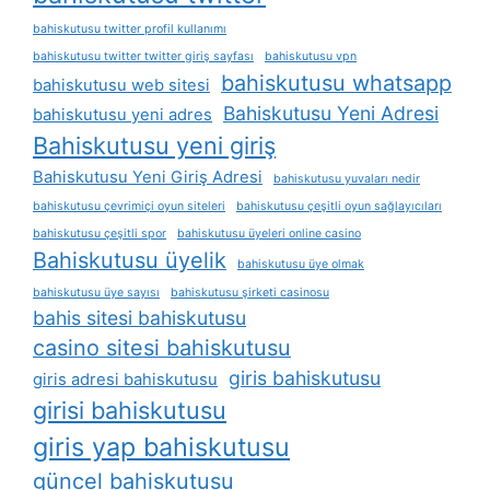
bahiskutusu twitter profil kullanımı
bahiskutusu twitter twitter giriş sayfası
bahiskutusu vpn
bahiskutusu whatsapp
bahiskutusu web sitesi
Bahiskutusu Yeni Adresi
bahiskutusu yeni adres
Bahiskutusu yeni giriş
Bahiskutusu Yeni Giriş Adresi
bahiskutusu yuvaları nedir
bahiskutusu çevrimiçi oyun siteleri
bahiskutusu çeşitli oyun sağlayıcıları
bahiskutusu çeşitli spor
bahiskutusu üyeleri online casino
Bahiskutusu üyelik
bahiskutusu üye olmak
bahiskutusu üye sayısı
bahiskutusu şirketi casinosu
bahis sitesi bahiskutusu
casino sitesi bahiskutusu
giris bahiskutusu
giris adresi bahiskutusu
girisi bahiskutusu
giris yap bahiskutusu
güncel bahiskutusu