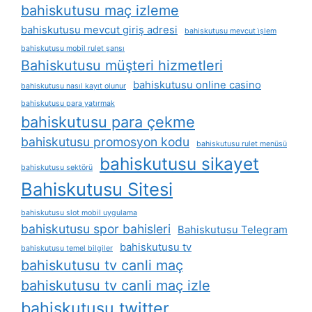
bahiskutusu maç izleme
bahiskutusu mevcut giriş adresi
bahiskutusu mevcut i̇şlem
bahiskutusu mobil rulet şansı
Bahiskutusu müşteri hizmetleri
bahiskutusu online casino
bahiskutusu nasıl kayıt olunur
bahiskutusu para yatırmak
bahiskutusu para çekme
bahiskutusu promosyon kodu
bahiskutusu rulet menüsü
bahiskutusu sikayet
bahiskutusu sektörü
Bahiskutusu Sitesi
bahiskutusu slot mobil uygulama
bahiskutusu spor bahisleri
Bahiskutusu Telegram
bahiskutusu tv
bahiskutusu temel bilgiler
bahiskutusu tv canli maç
bahiskutusu tv canli maç izle
bahiskutusu twitter