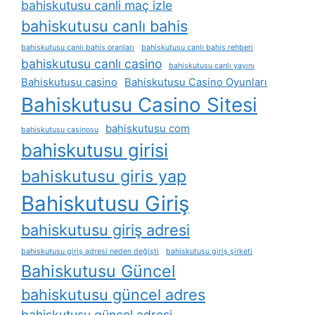
bahiskutusu canli maç izle
bahiskutusu canlı bahis
bahiskutusu canlı bahis oranları
bahiskutusu canlı bahis rehberi
bahiskutusu canlı casino
bahiskutusu canlı yayını
Bahiskutusu casino
Bahiskutusu Casino Oyunları
Bahiskutusu Casino Sitesi
bahiskutusu com
bahiskutusu casinosu
bahiskutusu girisi
bahiskutusu giris yap
Bahiskutusu Giriş
bahiskutusu giriş adresi
bahiskutusu giriş adresi neden değişti
bahiskutusu giriş şirketi
Bahiskutusu Güncel
bahiskutusu güncel adres
bahiskutusu güncel adresi