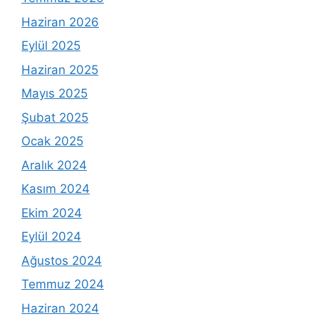
Haziran 2026
Eylül 2025
Haziran 2025
Mayıs 2025
Şubat 2025
Ocak 2025
Aralık 2024
Kasım 2024
Ekim 2024
Eylül 2024
Ağustos 2024
Temmuz 2024
Haziran 2024