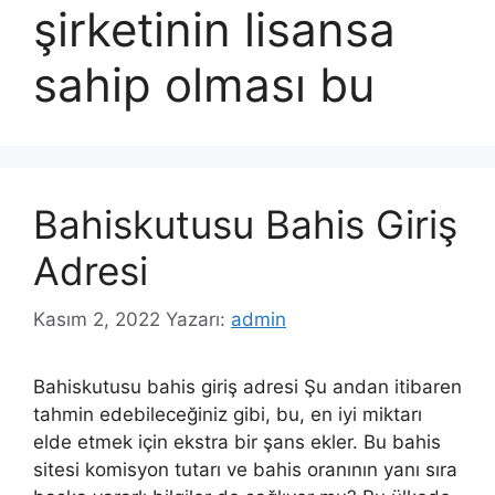
şirketinin lisansa
sahip olması bu
Bahiskutusu Bahis Giriş
Adresi
Kasım 2, 2022
Yazarı:
admin
Bahiskutusu bahis giriş adresi Şu andan itibaren
tahmin edebileceğiniz gibi, bu, en iyi miktarı
elde etmek için ekstra bir şans ekler. Bu bahis
sitesi komisyon tutarı ve bahis oranının yanı sıra