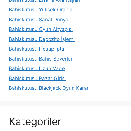
Bahiskutusu Yüksek Oranlar
Bahiskutusu Sanal Dünya
Bahiskutusu Oyun Altyapısı
Bahiskutusu Depozito İşlemi
Bahiskutusu Hesap İptali
Bahiskutusu Bahis Severleri
Bahiskutusu Uzun Vade
Bahiskutusu Pazar Girişi
Bahiskutusu Blackjack Oyun Kararı
Kategoriler