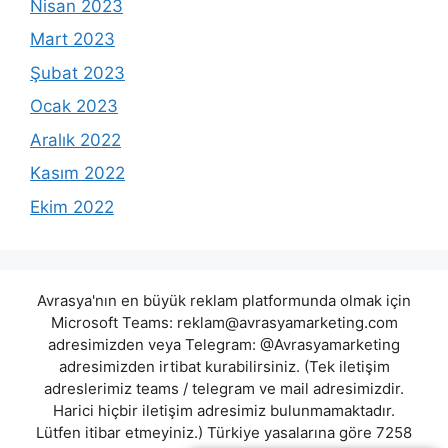
Nisan 2023
Mart 2023
Şubat 2023
Ocak 2023
Aralık 2022
Kasım 2022
Ekim 2022
Avrasya'nın en büyük reklam platformunda olmak için
Microsoft Teams:
reklam@avrasyamarketing.com
adresimizden veya Telegram: @Avrasyamarketing
adresimizden irtibat kurabilirsiniz. (Tek iletişim
adreslerimiz teams / telegram ve mail adresimizdir.
Harici hiçbir iletişim adresimiz bulunmamaktadır.
Lütfen itibar etmeyiniz.) Türkiye yasalarına göre 7258