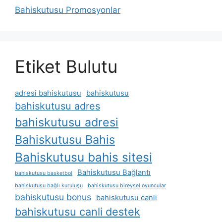
Bahiskutusu Promosyonlar
Etiket Bulutu
adresi bahiskutusu
bahiskutusu
bahiskutusu adres
bahiskutusu adresi
Bahiskutusu Bahis
Bahiskutusu bahis sitesi
Bahiskutusu Bağlantı
bahiskutusu basketbol
bahiskutusu bağlı kuruluşu
bahiskutusu bireysel oyuncular
bahiskutusu bonus
bahiskutusu canli
bahiskutusu canli destek